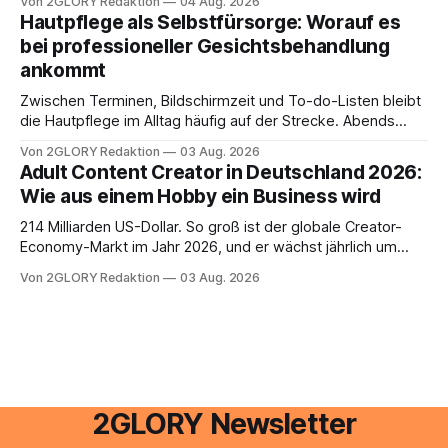
Von 2GLORY Redaktion
04 Aug. 2026
besitzt, loggt sich heute über das Vodafone E-Mail & Cloud
Hautpflege als Selbstfürsorge: Worauf es
Portal ein. Der klassische Arcor Login über mail.
bei professioneller Gesichtsbehandlung
ankommt
Zwischen Terminen, Bildschirmzeit und To-do-Listen bleibt
die Hautpflege im Alltag häufig auf der Strecke. Abends
schnell abschminken, morgens eine Creme aus der
Von 2GLORY Redaktion
03 Aug. 2026
Drogerie – mehr ist zeitlich oft nicht drin. Dabei reagiert die
Adult Content Creator in Deutschland 2026:
Haut empfindlich auf Stress, Schlafmangel und
Wie aus einem Hobby ein Business wird
Umwelteinflüsse: Sie wirkt müde, spannt oder neigt zu
Unreinheiten. Professionelle
214 Milliarden US-Dollar. So groß ist der globale Creator-
Economy-Markt im Jahr 2026, und er wächst jährlich um
mehr als 22 Prozent. Was lange als Nischenphänomen galt,
Von 2GLORY Redaktion
03 Aug. 2026
ist längst ein ernstzunehmender Wirtschaftszweig. Weltweit
sind über 200 Millionen Menschen als Creator aktiv, allein in
Deutschland geht der Markt in
2GLORY Newsletter