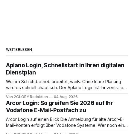
WEITERLESEN
Aplano Login, Schnellstart in Ihren digitalen
Dienstplan
Wer im Schichtbetrieb arbeitet, weiß: Ohne klare Planung
wird es schnell chaotisch. Der Aplano Login ist Ihr zentraler
Zugangspunkt, um dienstpläne, zeiterfassung,
Von 2GLORY Redaktion
04 Aug. 2026
abwesenheiten und die gesamte kommunikation rund um
Arcor Login: So greifen Sie 2026 auf Ihr
Ihr personal digital zu organisieren. In diesem Leitfaden
Vodafone E-Mail-Postfach zu
erfahren Sie alles, was Sie für einen reibungslosen Einstieg
brauchen, von der Registrierung
Arcor Login auf einen Blick Die Anmeldung für alte Arcor-E-
Mail-Konten erfolgt über Vodafone Systeme. Wer noch eine
e mail adresse mit der Endung @arcor.de oder @arcor.net