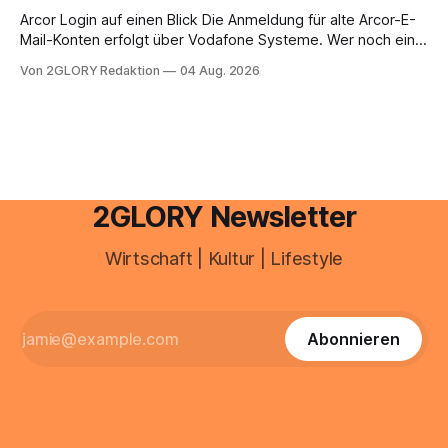
brauchen, von der Registrierung
Arcor Login auf einen Blick Die Anmeldung für alte Arcor-E-
Mail-Konten erfolgt über Vodafone Systeme. Wer noch eine
e mail adresse mit der Endung @arcor.de oder @arcor.net
Von 2GLORY Redaktion
04 Aug. 2026
besitzt, loggt sich heute über das Vodafone E-Mail & Cloud
Portal ein. Der klassische Arcor Login über mail.
2GLORY Newsletter
Wirtschaft | Kultur | Lifestyle
Abonnieren