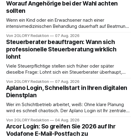
Worauf Angehörige bei der Wahl achten
sollten
Wenn ein Kind oder ein Erwachsener nach einer
intensivmedizinischen Behandlung dauerhaft auf Beatmung
oder eine engmaschige pflegerische Versorgung
Von 2GLORY Redaktion
07 Aug. 2026
angewiesen ist, stellt sich für Familien eine schwierige
Steuerberater beauftragen: Wann sich
Frage: Muss die Versorgung dauerhaft in der Klinik bleiben –
professionelle Steuerberatung wirklich
oder ist ein Leben zu Hause möglich? Die außerklinische
lohnt
Intensivpflege bietet genau diese Alternative: Sie
Viele Steuerpflichtige stellen sich früher oder später
dieselbe Frage: Lohnt sich ein Steuerberater überhaupt,
oder lässt sich die Steuererklärung auch in Eigenregie
Von 2GLORY Redaktion
07 Aug. 2026
erledigen? Die kurze Antwort: Bei einfachen
Aplano Login, Schnellstart in Ihren digitalen
Einkommensverhältnissen reicht häufig eine Steuersoftware
Dienstplan
aus – sobald jedoch mehrere Einkunftsarten
zusammentreffen oder größere finanzielle Veränderungen
Wer im Schichtbetrieb arbeitet, weiß: Ohne klare Planung
anstehen, zahlt sich professionelle Unterstützung meist
wird es schnell chaotisch. Der Aplano Login ist Ihr zentraler
aus.
Zugangspunkt, um dienstpläne, zeiterfassung,
Von 2GLORY Redaktion
04 Aug. 2026
abwesenheiten und die gesamte kommunikation rund um
Arcor Login: So greifen Sie 2026 auf Ihr
Ihr personal digital zu organisieren. In diesem Leitfaden
Vodafone E-Mail-Postfach zu
erfahren Sie alles, was Sie für einen reibungslosen Einstieg