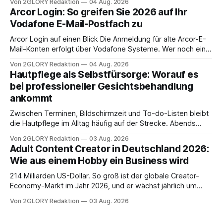
Von 2GLORY Redaktion
04 Aug. 2026
abwesenheiten und die gesamte kommunikation rund um
Arcor Login: So greifen Sie 2026 auf Ihr
Ihr personal digital zu organisieren. In diesem Leitfaden
Vodafone E-Mail-Postfach zu
erfahren Sie alles, was Sie für einen reibungslosen Einstieg
brauchen, von der Registrierung
Arcor Login auf einen Blick Die Anmeldung für alte Arcor-E-
Mail-Konten erfolgt über Vodafone Systeme. Wer noch eine
e mail adresse mit der Endung @arcor.de oder @arcor.net
Von 2GLORY Redaktion
04 Aug. 2026
besitzt, loggt sich heute über das Vodafone E-Mail & Cloud
Hautpflege als Selbstfürsorge: Worauf es
Portal ein. Der klassische Arcor Login über mail.
bei professioneller Gesichtsbehandlung
ankommt
Zwischen Terminen, Bildschirmzeit und To-do-Listen bleibt
die Hautpflege im Alltag häufig auf der Strecke. Abends
schnell abschminken, morgens eine Creme aus der
Von 2GLORY Redaktion
03 Aug. 2026
Drogerie – mehr ist zeitlich oft nicht drin. Dabei reagiert die
Adult Content Creator in Deutschland 2026:
Haut empfindlich auf Stress, Schlafmangel und
Wie aus einem Hobby ein Business wird
Umwelteinflüsse: Sie wirkt müde, spannt oder neigt zu
Unreinheiten. Professionelle
214 Milliarden US-Dollar. So groß ist der globale Creator-
Economy-Markt im Jahr 2026, und er wächst jährlich um
mehr als 22 Prozent. Was lange als Nischenphänomen galt,
Von 2GLORY Redaktion
03 Aug. 2026
ist längst ein ernstzunehmender Wirtschaftszweig. Weltweit
sind über 200 Millionen Menschen als Creator aktiv, allein in