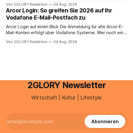
Zugangspunkt, um dienstpläne, zeiterfassung,
Von 2GLORY Redaktion
04 Aug. 2026
abwesenheiten und die gesamte kommunikation rund um
Arcor Login: So greifen Sie 2026 auf Ihr
Ihr personal digital zu organisieren. In diesem Leitfaden
Vodafone E-Mail-Postfach zu
erfahren Sie alles, was Sie für einen reibungslosen Einstieg
brauchen, von der Registrierung
Arcor Login auf einen Blick Die Anmeldung für alte Arcor-E-
Mail-Konten erfolgt über Vodafone Systeme. Wer noch eine
e mail adresse mit der Endung @arcor.de oder @arcor.net
Von 2GLORY Redaktion
04 Aug. 2026
besitzt, loggt sich heute über das Vodafone E-Mail & Cloud
Portal ein. Der klassische Arcor Login über mail.
2GLORY Newsletter
Wirtschaft | Kultur | Lifestyle
Abonnieren