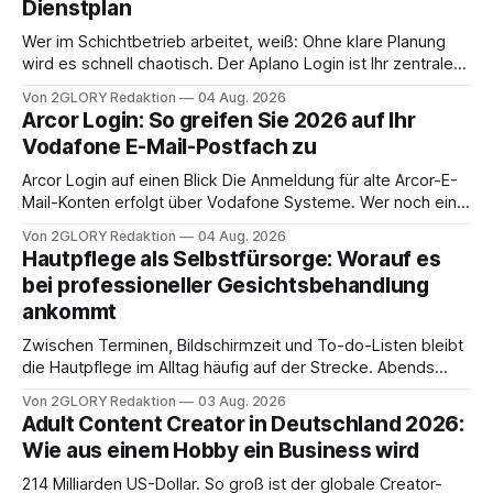
Dienstplan
Wer im Schichtbetrieb arbeitet, weiß: Ohne klare Planung
wird es schnell chaotisch. Der Aplano Login ist Ihr zentraler
Zugangspunkt, um dienstpläne, zeiterfassung,
Von 2GLORY Redaktion
04 Aug. 2026
abwesenheiten und die gesamte kommunikation rund um
Arcor Login: So greifen Sie 2026 auf Ihr
Ihr personal digital zu organisieren. In diesem Leitfaden
Vodafone E-Mail-Postfach zu
erfahren Sie alles, was Sie für einen reibungslosen Einstieg
brauchen, von der Registrierung
Arcor Login auf einen Blick Die Anmeldung für alte Arcor-E-
Mail-Konten erfolgt über Vodafone Systeme. Wer noch eine
e mail adresse mit der Endung @arcor.de oder @arcor.net
Von 2GLORY Redaktion
04 Aug. 2026
besitzt, loggt sich heute über das Vodafone E-Mail & Cloud
Hautpflege als Selbstfürsorge: Worauf es
Portal ein. Der klassische Arcor Login über mail.
bei professioneller Gesichtsbehandlung
ankommt
Zwischen Terminen, Bildschirmzeit und To-do-Listen bleibt
die Hautpflege im Alltag häufig auf der Strecke. Abends
schnell abschminken, morgens eine Creme aus der
Von 2GLORY Redaktion
03 Aug. 2026
Drogerie – mehr ist zeitlich oft nicht drin. Dabei reagiert die
Adult Content Creator in Deutschland 2026:
Haut empfindlich auf Stress, Schlafmangel und
Wie aus einem Hobby ein Business wird
Umwelteinflüsse: Sie wirkt müde, spannt oder neigt zu
Unreinheiten. Professionelle
214 Milliarden US-Dollar. So groß ist der globale Creator-