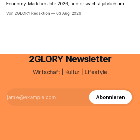
Economy-Markt im Jahr 2026, und er wächst jährlich um
mehr als 22 Prozent. Was lange als Nischenphänomen galt,
Von 2GLORY Redaktion
03 Aug. 2026
ist längst ein ernstzunehmender Wirtschaftszweig. Weltweit
sind über 200 Millionen Menschen als Creator aktiv, allein in
Deutschland geht der Markt in
2GLORY Newsletter
Wirtschaft | Kultur | Lifestyle
Abonnieren