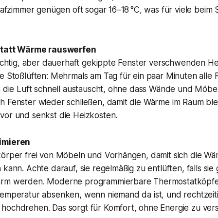
hlafzimmer genügen oft sogar 16–18 °C, was für viele beim
 statt Wärme rauswerfen
wichtig, aber dauerhaft gekippte Fenster verschwenden He
e Stoßlüften: Mehrmals am Tag für ein paar Minuten alle 
ch die Luft schnell austauscht, ohne dass Wände und Möbe
h Fenster wieder schließen, damit die Wärme im Raum ble
vor und senkst die Heizkosten.
imieren
körper frei von Möbeln und Vorhängen, damit sich die Wä
 kann. Achte darauf, sie regelmäßig zu entlüften, falls sie
arm werden. Moderne programmierbare Thermostatköpf
Temperatur absenken, wenn niemand da ist, und rechtzeiti
hochdrehen. Das sorgt für Komfort, ohne Energie zu ve