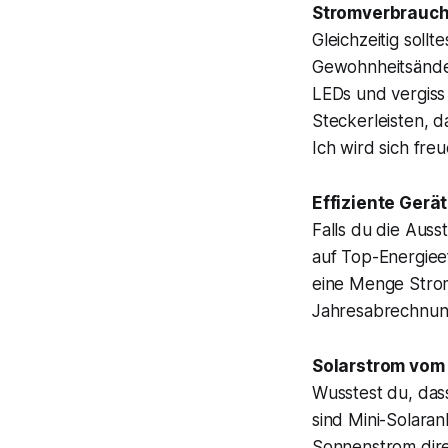
Stromverbrauc
Gleichzeitig soll
Gewohnheitsänder
LEDs und vergiss 
Steckerleisten, d
Ich wird sich fre
Effiziente Gerä
Falls du die Aus
auf Top-Energiee
eine Menge Strom
Jahresabrechnun
Solarstrom vom
Wusstest du, das
sind Mini-Solaran
Sonnenstrom dire