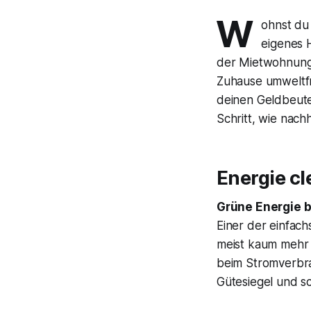
W
ohnst du 
eigenes 
der Mietwohnung? 
Zuhause umweltfre
deinen Geldbeutel
Schritt, wie nac
Energie cl
Grüne Energie 
Einer der einfach
meist kaum mehr a
beim Stromverbrau
Gütesiegel und s