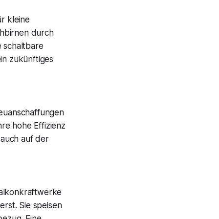
r kleine
ühbirnen durch
e schaltbare
in zukünftiges
 Neuanschaffungen
re hohe Effizienz
 auch auf der
Balkonkraftwerke
erst. Sie speisen
bezug. Eine