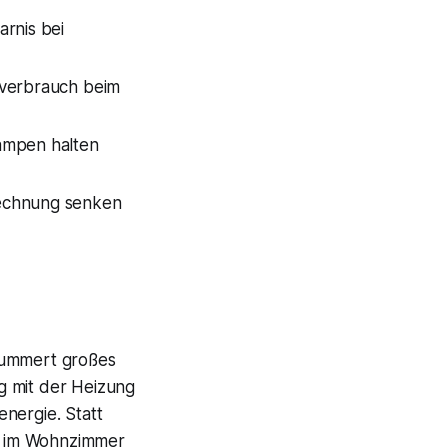
rnis bei
everbrauch beim
ampen halten
echnung senken
hlummert großes
g mit der Heizung
nergie. Statt
°C im Wohnzimmer