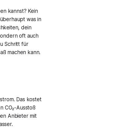
ben kannst? Kein
 überhaupt was in
hkeiten, dein
sondern oft auch
 Schritt für
Spaß machen kann.
ostrom. Das kostet
nen CO₂-Ausstoß
nen Anbieter mit
asser.