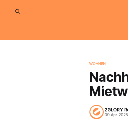
WOHNEN
Nachh
Mietw
2GLORY R
09 Apr. 202