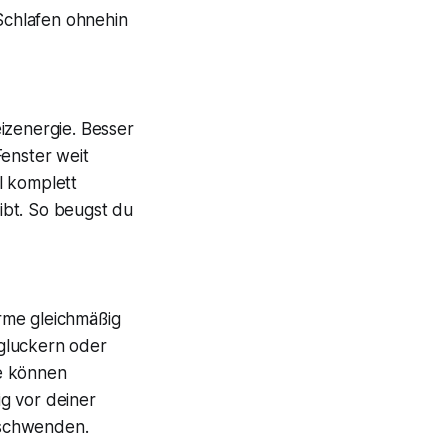
 Schlafen ohnehin
izenergie. Besser
Fenster weit
l komplett
ibt. So beugst du
rme gleichmäßig
 gluckern oder
e können
g vor deiner
rschwenden.