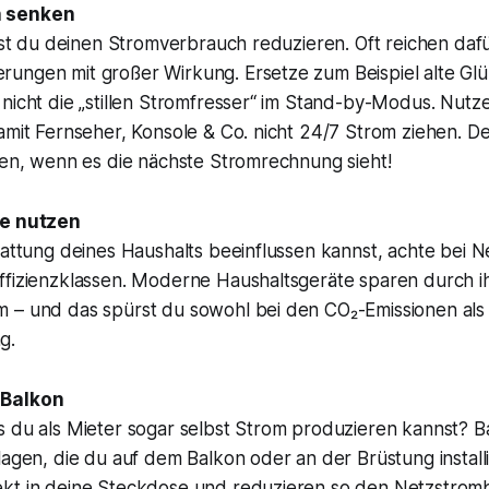
h senken
test du deinen Stromverbrauch reduzieren. Oft reichen dafü
ungen mit großer Wirkung. Ersetze zum Beispiel alte Gl
nicht die „stillen Stromfresser“ im Stand-by-Modus. Nutz
amit Fernseher, Konsole & Co. nicht 24/7 Strom ziehen. De
uen, wenn es die nächste Stromrechnung sieht!
te nutzen
stattung deines Haushalts beeinflussen kannst, achte bei
ffizienzklassen. Moderne Haushaltsgeräte sparen durch ih
 – und das spürst du sowohl bei den CO₂-Emissionen als
g.
 Balkon
s du als Mieter sogar selbst Strom produzieren kannst? 
lagen, die du auf dem Balkon oder an der Brüstung installi
kt in deine Steckdose und reduzieren so den Netzstrom