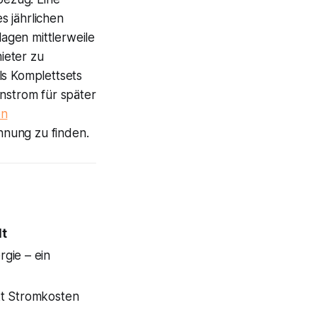
s jährlichen
agen mittlerweile
ieter zu
ls Komplettsets
enstrom für später
on
hnung zu finden.
lt
gie – ein
kt Stromkosten