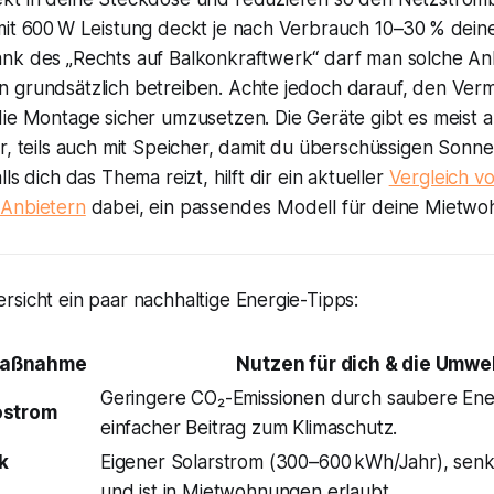
mit 600 W Leistung deckt je nach Verbrauch 10–30 % deine
nk des „Rechts auf Balkonkraftwerk“ darf man solche Anl
 grundsätzlich betreiben. Achte jedoch darauf, den Verm
ie Montage sicher umzusetzen. Die Geräte gibt es meist a
r, teils auch mit Speicher, damit du überschüssigen Sonn
ls dich das Thema reizt, hilft dir ein aktueller
Vergleich v
-Anbietern
dabei, ein passendes Modell für deine Mietwo
sicht ein paar nachhaltige Energie-Tipps:
Maßnahme
Nutzen für dich & die Umwe
Geringere CO₂-Emissionen durch saubere Ener
ostrom
einfacher Beitrag zum Klimaschutz.
k
Eigener Solarstrom (300–600 kWh/Jahr), sen
und ist in Mietwohnungen erlaubt.