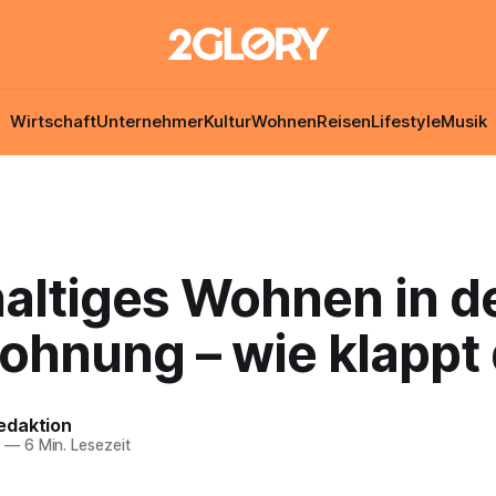
Wirtschaft
Unternehmer
Kultur
Wohnen
Reisen
Lifestyle
Musik
altiges Wohnen in d
ohnung – wie klappt
edaktion
5
—
6 Min. Lesezeit