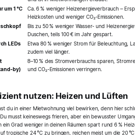
 um 1 °C
Ca. 6 % weniger Heizenergieverbrauch – Erspa
Heizkosten und weniger CO₂-Emissionen.
schkopf
Bis zu 50 % weniger Wasser- und Heizenergi
Duschen, teils 100 € im Jahr gespart.
rch LEDs
Etwa 80 % weniger Strom für Beleuchtung, L
zudem viel länger.
t
8–10 % des Stromverbrauchs sparen, Stromr
tand-by)
und CO₂-Emissionen verringern.
izient nutzen: Heizen und Lüften
st du in einer Mietwohnung viel bewirken, denn hier sc
. Du musst keineswegs frieren, aber ein bewusster Umgan
n ein Grad weniger in deinen Räumen spart rund 6 % Heize
auf tropische 24 °C zu bringen, reichen meist um die 20 