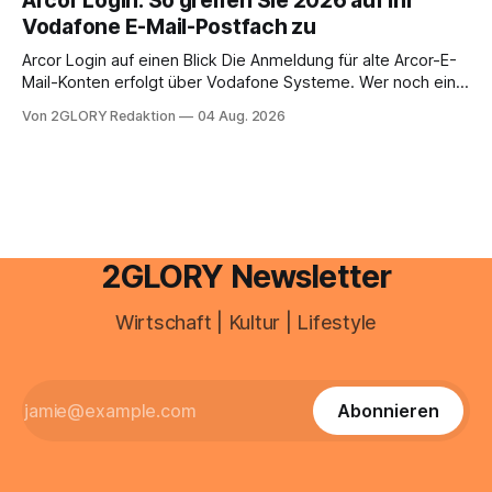
Arcor Login: So greifen Sie 2026 auf Ihr
Ihr personal digital zu organisieren. In diesem Leitfaden
Vodafone E-Mail-Postfach zu
erfahren Sie alles, was Sie für einen reibungslosen Einstieg
brauchen, von der Registrierung
Arcor Login auf einen Blick Die Anmeldung für alte Arcor-E-
Mail-Konten erfolgt über Vodafone Systeme. Wer noch eine
e mail adresse mit der Endung @arcor.de oder @arcor.net
Von 2GLORY Redaktion
04 Aug. 2026
besitzt, loggt sich heute über das Vodafone E-Mail & Cloud
Portal ein. Der klassische Arcor Login über mail.
2GLORY Newsletter
Wirtschaft | Kultur | Lifestyle
Abonnieren