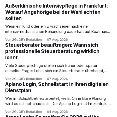
Außerklinische Intensivpflege in Frankfurt:
Worauf Angehörige bei der Wahl achten
sollten
Wenn ein Kind oder ein Erwachsener nach einer
intensivmedizinischen Behandlung dauerhaft auf Beatmung
oder eine engmaschige pflegerische Versorgung
Von 2GLORY Redaktion
07 Aug. 2026
angewiesen ist, stellt sich für Familien eine schwierige
Steuerberater beauftragen: Wann sich
Frage: Muss die Versorgung dauerhaft in der Klinik bleiben –
professionelle Steuerberatung wirklich
oder ist ein Leben zu Hause möglich? Die außerklinische
lohnt
Intensivpflege bietet genau diese Alternative: Sie
Viele Steuerpflichtige stellen sich früher oder später
dieselbe Frage: Lohnt sich ein Steuerberater überhaupt,
oder lässt sich die Steuererklärung auch in Eigenregie
Von 2GLORY Redaktion
07 Aug. 2026
erledigen? Die kurze Antwort: Bei einfachen
Aplano Login, Schnellstart in Ihren digitalen
Einkommensverhältnissen reicht häufig eine Steuersoftware
Dienstplan
aus – sobald jedoch mehrere Einkunftsarten
zusammentreffen oder größere finanzielle Veränderungen
Wer im Schichtbetrieb arbeitet, weiß: Ohne klare Planung
anstehen, zahlt sich professionelle Unterstützung meist
wird es schnell chaotisch. Der Aplano Login ist Ihr zentraler
aus.
Zugangspunkt, um dienstpläne, zeiterfassung,
Von 2GLORY Redaktion
04 Aug. 2026
abwesenheiten und die gesamte kommunikation rund um