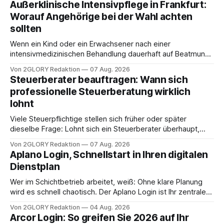
Außerklinische Intensivpflege in Frankfurt:
Worauf Angehörige bei der Wahl achten
sollten
Wenn ein Kind oder ein Erwachsener nach einer
intensivmedizinischen Behandlung dauerhaft auf Beatmung
oder eine engmaschige pflegerische Versorgung
Von 2GLORY Redaktion
07 Aug. 2026
angewiesen ist, stellt sich für Familien eine schwierige
Steuerberater beauftragen: Wann sich
Frage: Muss die Versorgung dauerhaft in der Klinik bleiben –
professionelle Steuerberatung wirklich
oder ist ein Leben zu Hause möglich? Die außerklinische
lohnt
Intensivpflege bietet genau diese Alternative: Sie
Viele Steuerpflichtige stellen sich früher oder später
dieselbe Frage: Lohnt sich ein Steuerberater überhaupt,
oder lässt sich die Steuererklärung auch in Eigenregie
Von 2GLORY Redaktion
07 Aug. 2026
erledigen? Die kurze Antwort: Bei einfachen
Aplano Login, Schnellstart in Ihren digitalen
Einkommensverhältnissen reicht häufig eine Steuersoftware
Dienstplan
aus – sobald jedoch mehrere Einkunftsarten
zusammentreffen oder größere finanzielle Veränderungen
Wer im Schichtbetrieb arbeitet, weiß: Ohne klare Planung
anstehen, zahlt sich professionelle Unterstützung meist
wird es schnell chaotisch. Der Aplano Login ist Ihr zentraler
aus.
Zugangspunkt, um dienstpläne, zeiterfassung,
Von 2GLORY Redaktion
04 Aug. 2026
abwesenheiten und die gesamte kommunikation rund um
Arcor Login: So greifen Sie 2026 auf Ihr
Ihr personal digital zu organisieren. In diesem Leitfaden