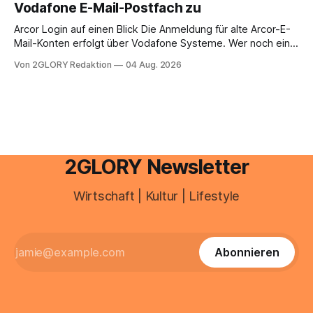
Vodafone E-Mail-Postfach zu
erfahren Sie alles, was Sie für einen reibungslosen Einstieg
brauchen, von der Registrierung
Arcor Login auf einen Blick Die Anmeldung für alte Arcor-E-
Mail-Konten erfolgt über Vodafone Systeme. Wer noch eine
e mail adresse mit der Endung @arcor.de oder @arcor.net
Von 2GLORY Redaktion
04 Aug. 2026
besitzt, loggt sich heute über das Vodafone E-Mail & Cloud
Portal ein. Der klassische Arcor Login über mail.
2GLORY Newsletter
Wirtschaft | Kultur | Lifestyle
Abonnieren