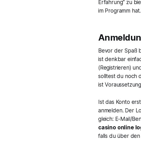
Erfahrung“ zu bi
im Programm hat.
Anmeldung
Bevor der Spaß b
ist denkbar einfac
(Registrieren) un
solltest du noch 
ist Voraussetzung
Ist das Konto ers
anmelden. Der Lo
gleich: E-Mail/B
casino online lo
falls du über den