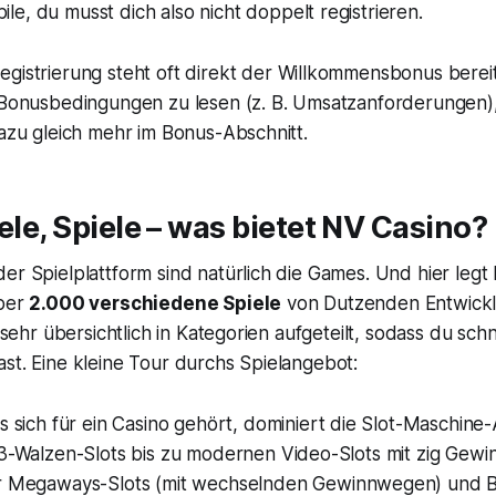
le, du musst dich also nicht doppelt registrieren.
gistrierung steht oft direkt der Willkommensbonus bereit
e Bonusbedingungen zu lesen (z. B. Umsatzanforderungen)
Dazu gleich mehr im Bonus-Abschnitt.
iele, Spiele – was bietet NV Casino?
er Spielplattform sind natürlich die Games. Und hier legt
Über
2.000 verschiedene Spiele
von Dutzenden Entwickl
t sehr übersichtlich in Kategorien aufgeteilt, sodass du schn
st. Eine kleine Tour durchs Spielangebot:
 sich für ein Casino gehört, dominiert die Slot-Maschine
3-Walzen-Slots bis zu modernen Video-Slots mit zig Gewinnl
r
Megaways-Slots
(mit wechselnden Gewinnwegen) und