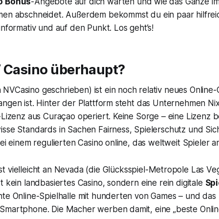
o Bonus
-Angebote auf dich warten und wie das Ganze im
men abschneidet. Außerdem bekommst du ein paar hilfreic
informativ und auf den Punkt. Los geht’s!
V Casino überhaupt?
h
NVCasino
geschrieben) ist ein noch relativ neues Online
ngen ist. Hinter der Plattform steht das Unternehmen Nixx
-Lizenz aus Curaçao operiert. Keine Sorge – eine Lizenz 
sse Standards in Sachen Fairness, Spielerschutz und Siche
bei einem regulierten Casino online, das weltweit Spieler an
st vielleicht an Nevada (die Glücksspiel-Metropole Las V
t kein landbasiertes Casino, sondern eine rein digitale
Spi
nte Online-Spielhalle mit hunderten von Games – und das
Smartphone. Die Macher werben damit, eine „beste Onlin