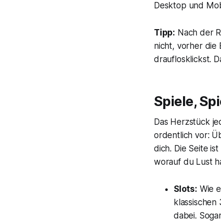
Desktop
und
Mobi
Tipp:
Nach der Re
nicht, vorher di
drauflosklickst. 
Spiele, Sp
Das Herzstück jed
ordentlich vor: 
dich. Die Seite is
worauf du Lust ha
Slots:
Wie es
klassischen 
dabei. Soga