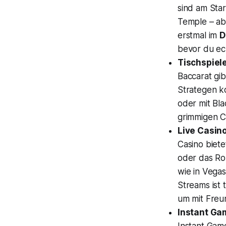
sind am Start
Temple
– ab
erstmal im
D
bevor du ech
Tischspiele
Baccarat gib
Strategen k
oder mit Bla
grimmigen Cr
Live Casino
Casino biet
oder das Rou
wie in Vegas
Streams ist 
um mit Freun
Instant Ga
Instant Game