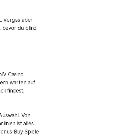
. Vergiss aber
, bevor du blind
 NV Casino
ern warten auf
ell findest,
-Auswahl. Von
inien ist alles
Bonus-Buy
Spiele