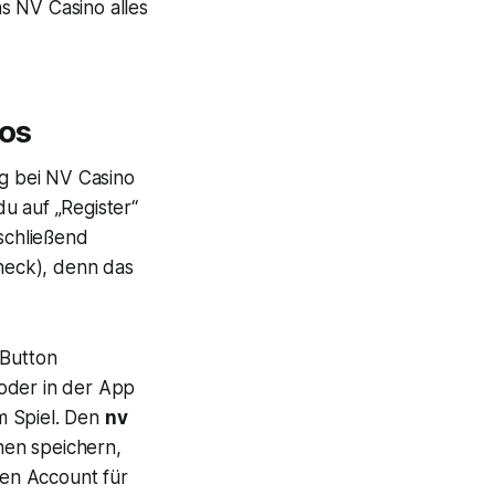
s NV Casino alles
los
g bei NV Casino
 du auf „Register“
nschließend
check), denn das
Button
 oder in der App
m Spiel. Den
nv
hen speichern,
gen Account für