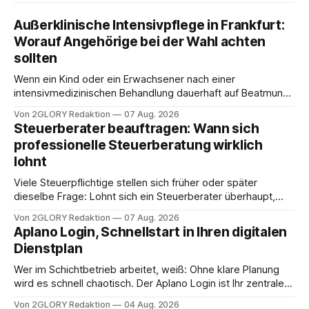
Außerklinische Intensivpflege in Frankfurt:
Worauf Angehörige bei der Wahl achten
sollten
Wenn ein Kind oder ein Erwachsener nach einer
intensivmedizinischen Behandlung dauerhaft auf Beatmung
oder eine engmaschige pflegerische Versorgung
Von 2GLORY Redaktion
07 Aug. 2026
angewiesen ist, stellt sich für Familien eine schwierige
Steuerberater beauftragen: Wann sich
Frage: Muss die Versorgung dauerhaft in der Klinik bleiben –
professionelle Steuerberatung wirklich
oder ist ein Leben zu Hause möglich? Die außerklinische
lohnt
Intensivpflege bietet genau diese Alternative: Sie
Viele Steuerpflichtige stellen sich früher oder später
dieselbe Frage: Lohnt sich ein Steuerberater überhaupt,
oder lässt sich die Steuererklärung auch in Eigenregie
Von 2GLORY Redaktion
07 Aug. 2026
erledigen? Die kurze Antwort: Bei einfachen
Aplano Login, Schnellstart in Ihren digitalen
Einkommensverhältnissen reicht häufig eine Steuersoftware
Dienstplan
aus – sobald jedoch mehrere Einkunftsarten
zusammentreffen oder größere finanzielle Veränderungen
Wer im Schichtbetrieb arbeitet, weiß: Ohne klare Planung
anstehen, zahlt sich professionelle Unterstützung meist
wird es schnell chaotisch. Der Aplano Login ist Ihr zentraler
aus.
Zugangspunkt, um dienstpläne, zeiterfassung,
Von 2GLORY Redaktion
04 Aug. 2026