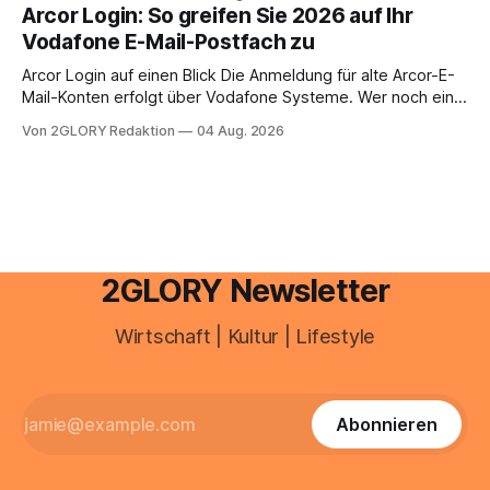
abwesenheiten und die gesamte kommunikation rund um
Arcor Login: So greifen Sie 2026 auf Ihr
Ihr personal digital zu organisieren. In diesem Leitfaden
Vodafone E-Mail-Postfach zu
erfahren Sie alles, was Sie für einen reibungslosen Einstieg
brauchen, von der Registrierung
Arcor Login auf einen Blick Die Anmeldung für alte Arcor-E-
Mail-Konten erfolgt über Vodafone Systeme. Wer noch eine
e mail adresse mit der Endung @arcor.de oder @arcor.net
Von 2GLORY Redaktion
04 Aug. 2026
besitzt, loggt sich heute über das Vodafone E-Mail & Cloud
Portal ein. Der klassische Arcor Login über mail.
2GLORY Newsletter
Wirtschaft | Kultur | Lifestyle
Abonnieren