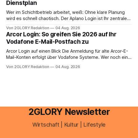
Dienstplan
aus – sobald jedoch mehrere Einkunftsarten
zusammentreffen oder größere finanzielle Veränderungen
Wer im Schichtbetrieb arbeitet, weiß: Ohne klare Planung
anstehen, zahlt sich professionelle Unterstützung meist
wird es schnell chaotisch. Der Aplano Login ist Ihr zentraler
aus.
Zugangspunkt, um dienstpläne, zeiterfassung,
Von 2GLORY Redaktion
04 Aug. 2026
abwesenheiten und die gesamte kommunikation rund um
Arcor Login: So greifen Sie 2026 auf Ihr
Ihr personal digital zu organisieren. In diesem Leitfaden
Vodafone E-Mail-Postfach zu
erfahren Sie alles, was Sie für einen reibungslosen Einstieg
brauchen, von der Registrierung
Arcor Login auf einen Blick Die Anmeldung für alte Arcor-E-
Mail-Konten erfolgt über Vodafone Systeme. Wer noch eine
e mail adresse mit der Endung @arcor.de oder @arcor.net
Von 2GLORY Redaktion
04 Aug. 2026
besitzt, loggt sich heute über das Vodafone E-Mail & Cloud
Portal ein. Der klassische Arcor Login über mail.
2GLORY Newsletter
Wirtschaft | Kultur | Lifestyle