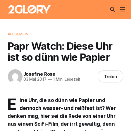
ALLGEMEIN
Papr Watch: Diese Uhr
ist so dünn wie Papier
Josefine Rose
Teilen
03 Mai 2017
—
1 Min. Lesezeit
E
ine Uhr, die so dünn wie Papier und
dennoch wasser- und reißfest ist? Wer
denken mag, hier sei die Rede von einer Uhr
aus einem SciFi-Film, der irrt gewaltig, denn