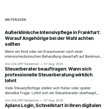
WEITERLESEN
Außerklinische Intensivpflege in Frankfurt:
Worauf Angehörige bei der Wahl achten
sollten
Wenn ein Kind oder ein Erwachsener nach einer
intensivmedizinischen Behandlung dauerhaft auf Beatmung
oder eine engmaschige pflegerische Versorgung
Von 2GLORY Redaktion
07 Aug. 2026
angewiesen ist, stellt sich für Familien eine schwierige
Steuerberater beauftragen: Wann sich
Frage: Muss die Versorgung dauerhaft in der Klinik bleiben –
professionelle Steuerberatung wirklich
oder ist ein Leben zu Hause möglich? Die außerklinische
lohnt
Intensivpflege bietet genau diese Alternative: Sie
Viele Steuerpflichtige stellen sich früher oder später
dieselbe Frage: Lohnt sich ein Steuerberater überhaupt,
oder lässt sich die Steuererklärung auch in Eigenregie
Von 2GLORY Redaktion
07 Aug. 2026
erledigen? Die kurze Antwort: Bei einfachen
Aplano Login, Schnellstart in Ihren digitalen
Einkommensverhältnissen reicht häufig eine Steuersoftware