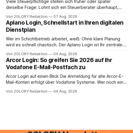
Viele Steuerpflichtige stellen sich früher oder später
dieselbe Frage: Lohnt sich ein Steuerberater überhaupt,
oder lässt sich die Steuererklärung auch in Eigenregie
Von 2GLORY Redaktion
07 Aug. 2026
erledigen? Die kurze Antwort: Bei einfachen
Aplano Login, Schnellstart in Ihren digitalen
Einkommensverhältnissen reicht häufig eine Steuersoftware
Dienstplan
aus – sobald jedoch mehrere Einkunftsarten
zusammentreffen oder größere finanzielle Veränderungen
Wer im Schichtbetrieb arbeitet, weiß: Ohne klare Planung
anstehen, zahlt sich professionelle Unterstützung meist
wird es schnell chaotisch. Der Aplano Login ist Ihr zentraler
aus.
Zugangspunkt, um dienstpläne, zeiterfassung,
Von 2GLORY Redaktion
04 Aug. 2026
abwesenheiten und die gesamte kommunikation rund um
Arcor Login: So greifen Sie 2026 auf Ihr
Ihr personal digital zu organisieren. In diesem Leitfaden
Vodafone E-Mail-Postfach zu
erfahren Sie alles, was Sie für einen reibungslosen Einstieg
brauchen, von der Registrierung
Arcor Login auf einen Blick Die Anmeldung für alte Arcor-E-
Mail-Konten erfolgt über Vodafone Systeme. Wer noch eine
e mail adresse mit der Endung @arcor.de oder @arcor.net
Von 2GLORY Redaktion
04 Aug. 2026
besitzt, loggt sich heute über das Vodafone E-Mail & Cloud
Portal ein. Der klassische Arcor Login über mail.