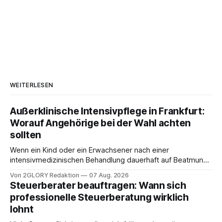
WEITERLESEN
Außerklinische Intensivpflege in Frankfurt:
Worauf Angehörige bei der Wahl achten
sollten
Wenn ein Kind oder ein Erwachsener nach einer
intensivmedizinischen Behandlung dauerhaft auf Beatmung
oder eine engmaschige pflegerische Versorgung
Von 2GLORY Redaktion
07 Aug. 2026
angewiesen ist, stellt sich für Familien eine schwierige
Steuerberater beauftragen: Wann sich
Frage: Muss die Versorgung dauerhaft in der Klinik bleiben –
professionelle Steuerberatung wirklich
oder ist ein Leben zu Hause möglich? Die außerklinische
lohnt
Intensivpflege bietet genau diese Alternative: Sie