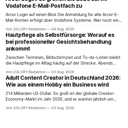
Ihr personal digital zu organisieren. In diesem Leitfaden
Vodafone E-Mail-Postfach zu
erfahren Sie alles, was Sie für einen reibungslosen Einstieg
brauchen, von der Registrierung
Arcor Login auf einen Blick Die Anmeldung für alte Arcor-E-
Mail-Konten erfolgt über Vodafone Systeme. Wer noch eine
e mail adresse mit der Endung @arcor.de oder @arcor.net
Von 2GLORY Redaktion
04 Aug. 2026
besitzt, loggt sich heute über das Vodafone E-Mail & Cloud
Hautpflege als Selbstfürsorge: Worauf es
Portal ein. Der klassische Arcor Login über mail.
bei professioneller Gesichtsbehandlung
ankommt
Zwischen Terminen, Bildschirmzeit und To-do-Listen bleibt
die Hautpflege im Alltag häufig auf der Strecke. Abends
schnell abschminken, morgens eine Creme aus der
Von 2GLORY Redaktion
03 Aug. 2026
Drogerie – mehr ist zeitlich oft nicht drin. Dabei reagiert die
Adult Content Creator in Deutschland 2026:
Haut empfindlich auf Stress, Schlafmangel und
Wie aus einem Hobby ein Business wird
Umwelteinflüsse: Sie wirkt müde, spannt oder neigt zu
Unreinheiten. Professionelle
214 Milliarden US-Dollar. So groß ist der globale Creator-
Economy-Markt im Jahr 2026, und er wächst jährlich um
mehr als 22 Prozent. Was lange als Nischenphänomen galt,
Von 2GLORY Redaktion
03 Aug. 2026
ist längst ein ernstzunehmender Wirtschaftszweig. Weltweit
sind über 200 Millionen Menschen als Creator aktiv, allein in
Deutschland geht der Markt in