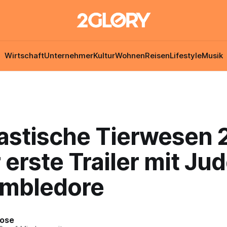
Wirtschaft
Unternehmer
Kultur
Wohnen
Reisen
Lifestyle
Musik
astische Tierwesen 2
r erste Trailer mit Ju
umbledore
Rose