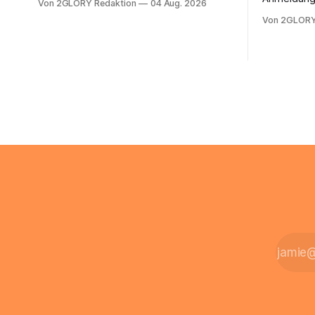
Von 2GLORY Redaktion
04 Aug. 2026
zentraler Zugangspunkt, um dienstpläne,
erfolgt üb
Von 2GLORY
zeiterfassung, abwesenheiten und die
noch eine 
gesamte kommunikation rund um Ihr
@arcor.de 
personal digital zu organisieren. In
loggt sich
diesem Leitfaden erfahren Sie alles, was
Mail & Clou
Sie für einen reibungslosen Einstieg
Arcor Login
brauchen, von der Registrierung