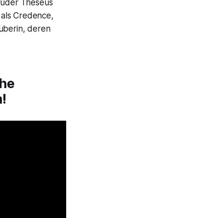
Bruder Theseus
 als Credence,
uberin, deren
che
!