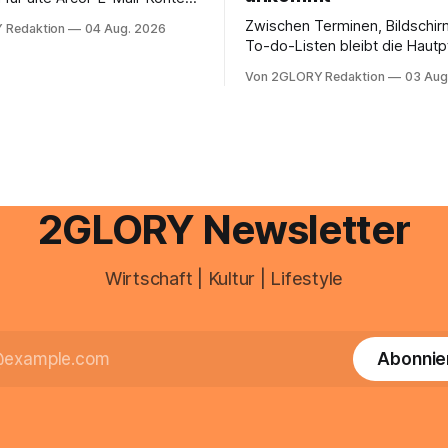
er Vodafone Systeme. Wer
Zwischen Terminen, Bildschir
 Redaktion
04 Aug. 2026
e mail adresse mit der Endung
To-do-Listen bleibt die Hautp
oder @arcor.net besitzt,
Alltag häufig auf der Strecke
 heute über das Vodafone E-
Von 2GLORY Redaktion
03 Aug
schnell abschminken, morgen
d Portal ein. Der klassische
Creme aus der Drogerie – meh
 über mail.
zeitlich oft nicht drin. Dabei re
Haut empfindlich auf Stress,
Schlafmangel und Umwelteinfl
wirkt müde, spannt oder neigt
Unreinheiten. Professionelle
2GLORY Newsletter
Wirtschaft | Kultur | Lifestyle
Abonnie