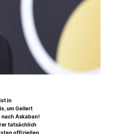
st in
s, um Gellert
– nach Askaban!
rer tatsächlich
sten offiziellen