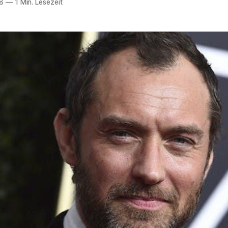
8
—
1 Min. Lesezeit