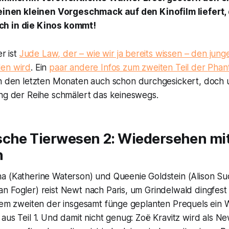
 einen kleinen Vorgeschmack auf den Kinofilm liefert, 
h in die Kinos kommt!
er ist
Jude Law, der – wie wir ja bereits wissen – den jung
len wird
. Ein
paar andere Infos zum zweiten Teil der
Phant
n den letzten Monaten auch schon durchgesickert, doch
ung der Reihe schmälert das keineswegs.
sche Tierwesen 2
: Wiedersehen mit
n
a (Katherine Waterson) und Queenie Goldstein (Alison S
n Fogler) reist Newt nach Paris, um Grindelwald dingfest
 dem zweiten der insgesamt fünge geplanten Prequels ein 
aus Teil 1. Und damit nicht genug: Zoë Kravitz wird als 