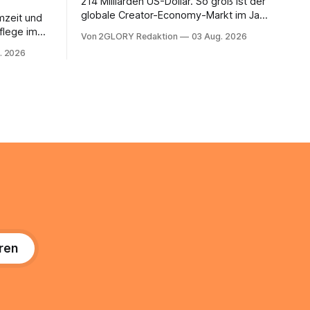
214 Milliarden US-Dollar. So groß ist der
globale Creator-Economy-Markt im Jahr
mzeit und
2026, und er wächst jährlich um mehr als
flege im
Von 2GLORY Redaktion
03 Aug. 2026
22 Prozent. Was lange als
. Abends
. 2026
Nischenphänomen galt, ist längst ein
s eine
ernstzunehmender Wirtschaftszweig.
r ist
Weltweit sind über 200 Millionen
agiert die
Menschen als Creator aktiv, allein in
Deutschland geht der Markt in
üsse: Sie
 zu
ren