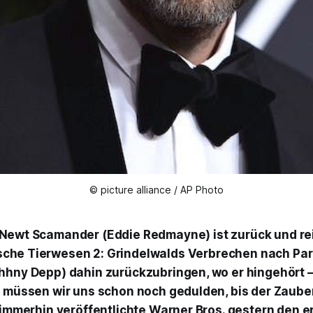
© picture alliance / AP Photo
 Newt Scamander (Eddie Redmayne) ist zurück und rei
sche Tierwesen 2: Grindelwalds Verbrechen
nach Pari
hhny Depp) dahin zurückzubringen, wo er hingehört 
e müssen wir uns schon noch gedulden, bis der Zaube
 immerhin veröffentlichte Warner Bros. gestern den er