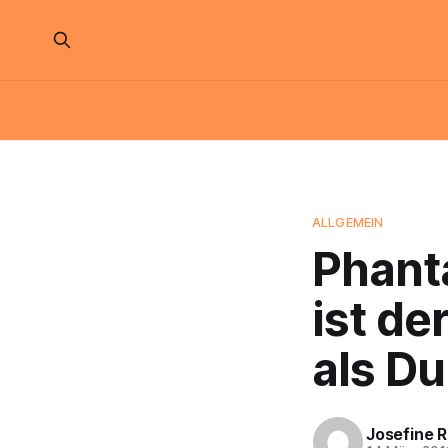
ALLGEMEIN
Phant
ist de
als D
Josefine 