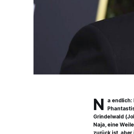
N
a endlich:
Phantasti
Grindelwald (Jo
Naja, eine Weil
zurück ist, aber