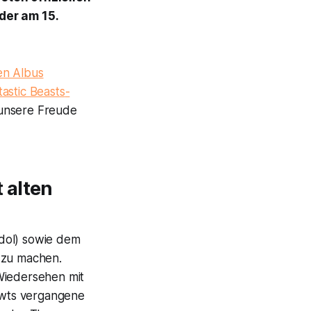
der am 15.
en Albus
astic Beasts
-
 unsere Freude
 alten
udol) sowie dem
 zu machen.
Wiedersehen mit
Newts vergangene