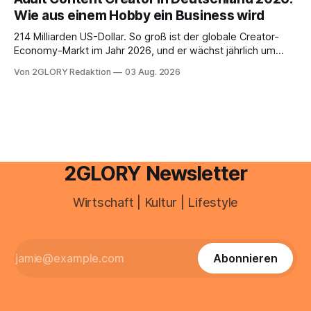
Haut empfindlich auf Stress, Schlafmangel und
Wie aus einem Hobby ein Business wird
Umwelteinflüsse: Sie wirkt müde, spannt oder neigt zu
Unreinheiten. Professionelle
214 Milliarden US-Dollar. So groß ist der globale Creator-
Economy-Markt im Jahr 2026, und er wächst jährlich um
mehr als 22 Prozent. Was lange als Nischenphänomen galt,
Von 2GLORY Redaktion
03 Aug. 2026
ist längst ein ernstzunehmender Wirtschaftszweig. Weltweit
sind über 200 Millionen Menschen als Creator aktiv, allein in
Deutschland geht der Markt in
2GLORY Newsletter
Wirtschaft | Kultur | Lifestyle
Abonnieren