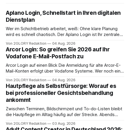
Aplano Login, Schnellstart in Ihren digitalen
Dienstplan
Wer im Schichtbetrieb arbeitet, weiß: Ohne klare Planung
wird es schnell chaotisch. Der Aplano Login ist Ihr zentraler
Zugangspunkt, um dienstpläne, zeiterfassung,
Von 2GLORY Redaktion
04 Aug. 2026
abwesenheiten und die gesamte kommunikation rund um
Arcor Login: So greifen Sie 2026 auf Ihr
Ihr personal digital zu organisieren. In diesem Leitfaden
Vodafone E-Mail-Postfach zu
erfahren Sie alles, was Sie für einen reibungslosen Einstieg
brauchen, von der Registrierung
Arcor Login auf einen Blick Die Anmeldung für alte Arcor-E-
Mail-Konten erfolgt über Vodafone Systeme. Wer noch eine
e mail adresse mit der Endung @arcor.de oder @arcor.net
Von 2GLORY Redaktion
04 Aug. 2026
besitzt, loggt sich heute über das Vodafone E-Mail & Cloud
Hautpflege als Selbstfürsorge: Worauf es
Portal ein. Der klassische Arcor Login über mail.
bei professioneller Gesichtsbehandlung
ankommt
Zwischen Terminen, Bildschirmzeit und To-do-Listen bleibt
die Hautpflege im Alltag häufig auf der Strecke. Abends
schnell abschminken, morgens eine Creme aus der
Von 2GLORY Redaktion
03 Aug. 2026
Drogerie – mehr ist zeitlich oft nicht drin. Dabei reagiert die
Adult Content Creator in Deutschland 2026: