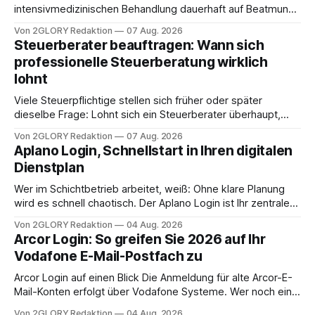
intensivmedizinischen Behandlung dauerhaft auf Beatmung
oder eine engmaschige pflegerische Versorgung
Von 2GLORY Redaktion
07 Aug. 2026
angewiesen ist, stellt sich für Familien eine schwierige
Steuerberater beauftragen: Wann sich
Frage: Muss die Versorgung dauerhaft in der Klinik bleiben –
professionelle Steuerberatung wirklich
oder ist ein Leben zu Hause möglich? Die außerklinische
lohnt
Intensivpflege bietet genau diese Alternative: Sie
Viele Steuerpflichtige stellen sich früher oder später
dieselbe Frage: Lohnt sich ein Steuerberater überhaupt,
oder lässt sich die Steuererklärung auch in Eigenregie
Von 2GLORY Redaktion
07 Aug. 2026
erledigen? Die kurze Antwort: Bei einfachen
Aplano Login, Schnellstart in Ihren digitalen
Einkommensverhältnissen reicht häufig eine Steuersoftware
Dienstplan
aus – sobald jedoch mehrere Einkunftsarten
zusammentreffen oder größere finanzielle Veränderungen
Wer im Schichtbetrieb arbeitet, weiß: Ohne klare Planung
anstehen, zahlt sich professionelle Unterstützung meist
wird es schnell chaotisch. Der Aplano Login ist Ihr zentraler
aus.
Zugangspunkt, um dienstpläne, zeiterfassung,
Von 2GLORY Redaktion
04 Aug. 2026
abwesenheiten und die gesamte kommunikation rund um
Arcor Login: So greifen Sie 2026 auf Ihr
Ihr personal digital zu organisieren. In diesem Leitfaden
Vodafone E-Mail-Postfach zu
erfahren Sie alles, was Sie für einen reibungslosen Einstieg
brauchen, von der Registrierung
Arcor Login auf einen Blick Die Anmeldung für alte Arcor-E-
Mail-Konten erfolgt über Vodafone Systeme. Wer noch eine
e mail adresse mit der Endung @arcor.de oder @arcor.net
Von 2GLORY Redaktion
04 Aug. 2026