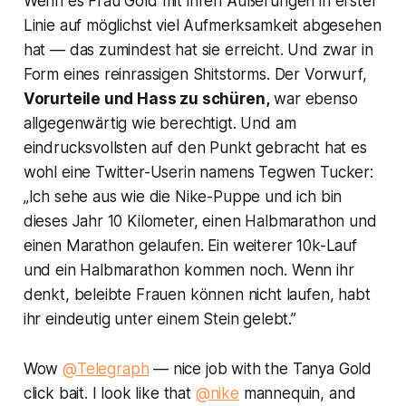
Wenn es Frau Gold mit ihren Äußerungen in erster
Linie auf möglichst viel Aufmerksamkeit abgesehen
hat — das zumindest hat sie erreicht. Und zwar in
Form eines reinrassigen Shitstorms. Der Vorwurf,
Vorurteile und Hass zu schüren,
war ebenso
allgegenwärtig wie berechtigt. Und am
eindrucksvollsten auf den Punkt gebracht hat es
wohl eine Twitter-Userin namens Tegwen Tucker:
„Ich sehe aus wie die Nike-Puppe und ich bin
dieses Jahr 10 Kilometer, einen Halbmarathon und
einen Marathon gelaufen. Ein weiterer 10k-Lauf
und ein Halbmarathon kommen noch. Wenn ihr
denkt, beleibte Frauen können nicht laufen, habt
ihr eindeutig unter einem Stein gelebt.”
Wow
@Telegraph
— nice job with the Tanya Gold
click bait. I look like that
@nike
mannequin, and