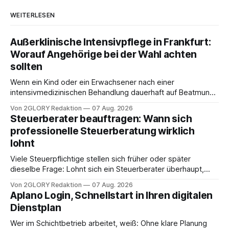
WEITERLESEN
Außerklinische Intensivpflege in Frankfurt:
Worauf Angehörige bei der Wahl achten
sollten
Wenn ein Kind oder ein Erwachsener nach einer
intensivmedizinischen Behandlung dauerhaft auf Beatmung
oder eine engmaschige pflegerische Versorgung
Von 2GLORY Redaktion
07 Aug. 2026
angewiesen ist, stellt sich für Familien eine schwierige
Steuerberater beauftragen: Wann sich
Frage: Muss die Versorgung dauerhaft in der Klinik bleiben –
professionelle Steuerberatung wirklich
oder ist ein Leben zu Hause möglich? Die außerklinische
lohnt
Intensivpflege bietet genau diese Alternative: Sie
Viele Steuerpflichtige stellen sich früher oder später
dieselbe Frage: Lohnt sich ein Steuerberater überhaupt,
oder lässt sich die Steuererklärung auch in Eigenregie
Von 2GLORY Redaktion
07 Aug. 2026
erledigen? Die kurze Antwort: Bei einfachen
Aplano Login, Schnellstart in Ihren digitalen
Einkommensverhältnissen reicht häufig eine Steuersoftware
Dienstplan
aus – sobald jedoch mehrere Einkunftsarten
zusammentreffen oder größere finanzielle Veränderungen
Wer im Schichtbetrieb arbeitet, weiß: Ohne klare Planung