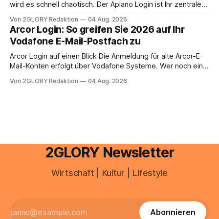
anstehen, zahlt sich professionelle Unterstützung meist
wird es schnell chaotisch. Der Aplano Login ist Ihr zentraler
aus.
Zugangspunkt, um dienstpläne, zeiterfassung,
Von 2GLORY Redaktion
04 Aug. 2026
abwesenheiten und die gesamte kommunikation rund um
Arcor Login: So greifen Sie 2026 auf Ihr
Ihr personal digital zu organisieren. In diesem Leitfaden
Vodafone E-Mail-Postfach zu
erfahren Sie alles, was Sie für einen reibungslosen Einstieg
brauchen, von der Registrierung
Arcor Login auf einen Blick Die Anmeldung für alte Arcor-E-
Mail-Konten erfolgt über Vodafone Systeme. Wer noch eine
e mail adresse mit der Endung @arcor.de oder @arcor.net
Von 2GLORY Redaktion
04 Aug. 2026
besitzt, loggt sich heute über das Vodafone E-Mail & Cloud
Portal ein. Der klassische Arcor Login über mail.
2GLORY Newsletter
Wirtschaft | Kultur | Lifestyle
Abonnieren