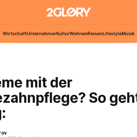
Wirtschaft
Unternehmer
Kultur
Wohnen
Reisen
Lifestyle
Musik
eme mit der
zahnpflege? So geht
:
rov