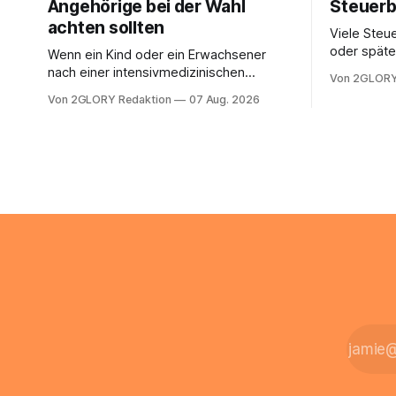
Angehörige bei der Wahl
Steuerb
achten sollten
Viele Steue
oder späte
Wenn ein Kind oder ein Erwachsener
ein Steuer
nach einer intensivmedizinischen
Von 2GLORY
sich die St
Behandlung dauerhaft auf Beatmung
Von 2GLORY Redaktion
07 Aug. 2026
Eigenregie
oder eine engmaschige pflegerische
Bei einfac
Versorgung angewiesen ist, stellt sich
reicht häu
für Familien eine schwierige Frage: Muss
sobald jed
die Versorgung dauerhaft in der Klinik
zusamment
bleiben – oder ist ein Leben zu Hause
finanziell
möglich? Die außerklinische
zahlt sich 
Intensivpflege bietet genau diese
meist aus.
Alternative: Sie