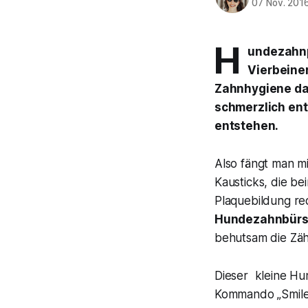
07 Nov. 201
H
undezahnpf
Vierbeiner
Zahnhygiene daz
schmerzlich en
entstehen.
Also fängt man mi
Kausticks, die be
Plaquebildung red
Hundezahnbürs
behutsam die Zä
Dieser kleine Hun
Kommando „Smile” 