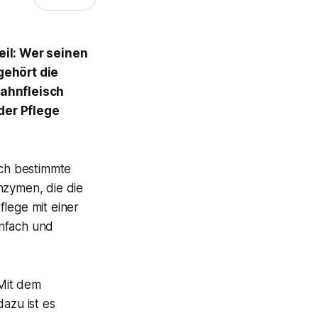
eil: Wer seinen
gehört die
Zahnfleisch
der Pflege
ich bestimmte
nzymen, die die
flege mit einer
infach und
 Mit dem
azu ist es