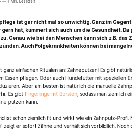
6
—
1 Min. Lesezeit
lege ist gar nicht mal so unwichtig. Ganz im Gegent
 gern hat, kümmert sich auch um die Gesundheit. Da 
u. Genau wie bei den Menschen kann sich z.B. das 
tzünden. Auch Folgekrankheiten können bei mangeln
t ganz einfachen Ritualen an: Zähneputzen! Es gibt natürl
im Essen pflegen. Oder auch Hundefutter mit speziellen E
uzieren. Aber am besten ist natürlich die manuelle Zahnp
te
. Es gibt
Fingerlinge mit Borsten
, sodass man ziemlich e
hne putzen kann.
d ist schon ziemlich fit und wirkt wie ein Zahnputz-Profi.
zeigt er sofort Zähne und verhält sich vorbildlich. Noch d