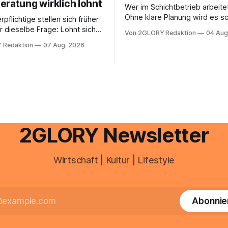
eratung wirklich lohnt
Wer im Schichtbetrieb arbeite
Ohne klare Planung wird es sc
rpflichtige stellen sich früher
chaotisch. Der Aplano Login ist
r dieselbe Frage: Lohnt sich
Von 2GLORY Redaktion
04 Aug
zentraler Zugangspunkt, um d
berater überhaupt, oder lässt
 Redaktion
07 Aug. 2026
zeiterfassung, abwesenheiten
euererklärung auch in
gesamte kommunikation rund 
 erledigen? Die kurze Antwort:
personal digital zu organisiere
hen Einkommensverhältnissen
diesem Leitfaden erfahren Sie
fig eine Steuersoftware aus –
Sie für einen reibungslosen Ei
och mehrere Einkunftsarten
brauchen, von der Registrieru
reffen oder größere
e Veränderungen anstehen,
professionelle Unterstützung
2GLORY Newsletter
Wirtschaft | Kultur | Lifestyle
Abonnie