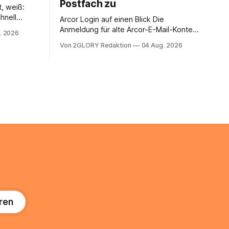
Postfach zu
t, weiß:
hnell
Arcor Login auf einen Blick Die
 Ihr
Anmeldung für alte Arcor-E-Mail-Konten
. 2026
ienstpläne,
erfolgt über Vodafone Systeme. Wer
Von 2GLORY Redaktion
04 Aug. 2026
 und die
noch eine e mail adresse mit der Endung
um Ihr
@arcor.de oder @arcor.net besitzt,
n. In
loggt sich heute über das Vodafone E-
 alles, was
Mail & Cloud Portal ein. Der klassische
nstieg
Arcor Login über mail.
ng
ren