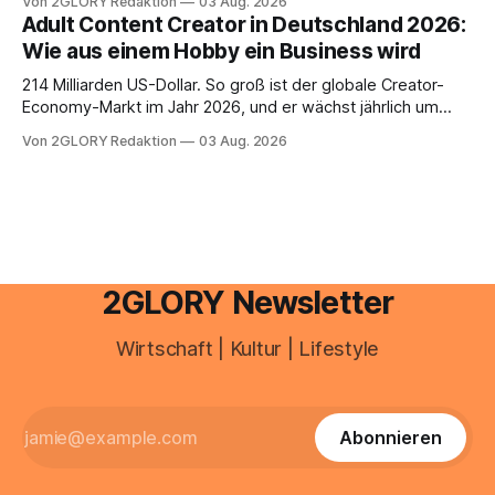
Von 2GLORY Redaktion
03 Aug. 2026
Drogerie – mehr ist zeitlich oft nicht drin. Dabei reagiert die
Adult Content Creator in Deutschland 2026:
Haut empfindlich auf Stress, Schlafmangel und
Wie aus einem Hobby ein Business wird
Umwelteinflüsse: Sie wirkt müde, spannt oder neigt zu
Unreinheiten. Professionelle
214 Milliarden US-Dollar. So groß ist der globale Creator-
Economy-Markt im Jahr 2026, und er wächst jährlich um
mehr als 22 Prozent. Was lange als Nischenphänomen galt,
Von 2GLORY Redaktion
03 Aug. 2026
ist längst ein ernstzunehmender Wirtschaftszweig. Weltweit
sind über 200 Millionen Menschen als Creator aktiv, allein in
Deutschland geht der Markt in
2GLORY Newsletter
Wirtschaft | Kultur | Lifestyle
Abonnieren