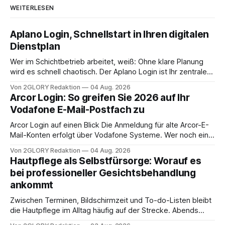
WEITERLESEN
Aplano Login, Schnellstart in Ihren digitalen
Dienstplan
Wer im Schichtbetrieb arbeitet, weiß: Ohne klare Planung
wird es schnell chaotisch. Der Aplano Login ist Ihr zentraler
Zugangspunkt, um dienstpläne, zeiterfassung,
Von 2GLORY Redaktion
04 Aug. 2026
abwesenheiten und die gesamte kommunikation rund um
Arcor Login: So greifen Sie 2026 auf Ihr
Ihr personal digital zu organisieren. In diesem Leitfaden
Vodafone E-Mail-Postfach zu
erfahren Sie alles, was Sie für einen reibungslosen Einstieg
brauchen, von der Registrierung
Arcor Login auf einen Blick Die Anmeldung für alte Arcor-E-
Mail-Konten erfolgt über Vodafone Systeme. Wer noch eine
e mail adresse mit der Endung @arcor.de oder @arcor.net
Von 2GLORY Redaktion
04 Aug. 2026
besitzt, loggt sich heute über das Vodafone E-Mail & Cloud
Hautpflege als Selbstfürsorge: Worauf es
Portal ein. Der klassische Arcor Login über mail.
bei professioneller Gesichtsbehandlung
ankommt
Zwischen Terminen, Bildschirmzeit und To-do-Listen bleibt
die Hautpflege im Alltag häufig auf der Strecke. Abends
schnell abschminken, morgens eine Creme aus der