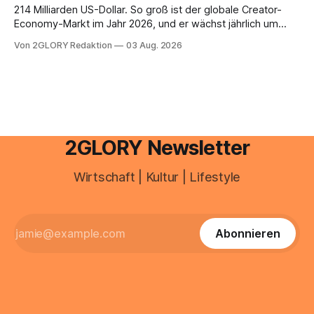
Unreinheiten. Professionelle
214 Milliarden US-Dollar. So groß ist der globale Creator-
Economy-Markt im Jahr 2026, und er wächst jährlich um
mehr als 22 Prozent. Was lange als Nischenphänomen galt,
Von 2GLORY Redaktion
03 Aug. 2026
ist längst ein ernstzunehmender Wirtschaftszweig. Weltweit
sind über 200 Millionen Menschen als Creator aktiv, allein in
Deutschland geht der Markt in
2GLORY Newsletter
Wirtschaft | Kultur | Lifestyle
Abonnieren