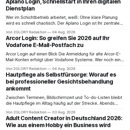
Aplano Login, Schnellstart in Ihren digitalen
Dienstplan
Wer im Schichtbetrieb arbeitet, weiß: Ohne klare Planung
wird es schnell chaotisch. Der Aplano Login ist Ihr zentraler
Zugangspunkt, um dienstpläne, zeiterfassung,
Von 2GLORY Redaktion
04 Aug. 2026
abwesenheiten und die gesamte kommunikation rund um
Arcor Login: So greifen Sie 2026 auf Ihr
Ihr personal digital zu organisieren. In diesem Leitfaden
Vodafone E-Mail-Postfach zu
erfahren Sie alles, was Sie für einen reibungslosen Einstieg
brauchen, von der Registrierung
Arcor Login auf einen Blick Die Anmeldung für alte Arcor-E-
Mail-Konten erfolgt über Vodafone Systeme. Wer noch eine
e mail adresse mit der Endung @arcor.de oder @arcor.net
Von 2GLORY Redaktion
04 Aug. 2026
besitzt, loggt sich heute über das Vodafone E-Mail & Cloud
Hautpflege als Selbstfürsorge: Worauf es
Portal ein. Der klassische Arcor Login über mail.
bei professioneller Gesichtsbehandlung
ankommt
Zwischen Terminen, Bildschirmzeit und To-do-Listen bleibt
die Hautpflege im Alltag häufig auf der Strecke. Abends
schnell abschminken, morgens eine Creme aus der
Von 2GLORY Redaktion
03 Aug. 2026
Drogerie – mehr ist zeitlich oft nicht drin. Dabei reagiert die
Adult Content Creator in Deutschland 2026:
Haut empfindlich auf Stress, Schlafmangel und
Wie aus einem Hobby ein Business wird
Umwelteinflüsse: Sie wirkt müde, spannt oder neigt zu