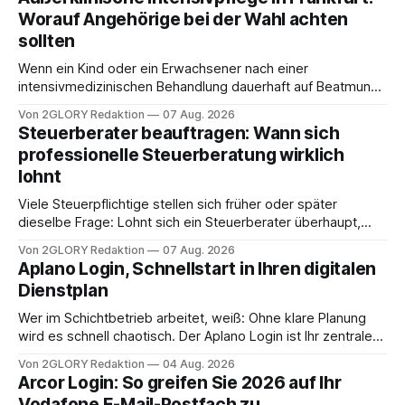
Worauf Angehörige bei der Wahl achten
sollten
Wenn ein Kind oder ein Erwachsener nach einer
intensivmedizinischen Behandlung dauerhaft auf Beatmung
oder eine engmaschige pflegerische Versorgung
Von 2GLORY Redaktion
07 Aug. 2026
angewiesen ist, stellt sich für Familien eine schwierige
Steuerberater beauftragen: Wann sich
Frage: Muss die Versorgung dauerhaft in der Klinik bleiben –
professionelle Steuerberatung wirklich
oder ist ein Leben zu Hause möglich? Die außerklinische
lohnt
Intensivpflege bietet genau diese Alternative: Sie
Viele Steuerpflichtige stellen sich früher oder später
dieselbe Frage: Lohnt sich ein Steuerberater überhaupt,
oder lässt sich die Steuererklärung auch in Eigenregie
Von 2GLORY Redaktion
07 Aug. 2026
erledigen? Die kurze Antwort: Bei einfachen
Aplano Login, Schnellstart in Ihren digitalen
Einkommensverhältnissen reicht häufig eine Steuersoftware
Dienstplan
aus – sobald jedoch mehrere Einkunftsarten
zusammentreffen oder größere finanzielle Veränderungen
Wer im Schichtbetrieb arbeitet, weiß: Ohne klare Planung
anstehen, zahlt sich professionelle Unterstützung meist
wird es schnell chaotisch. Der Aplano Login ist Ihr zentraler
aus.
Zugangspunkt, um dienstpläne, zeiterfassung,
Von 2GLORY Redaktion
04 Aug. 2026
abwesenheiten und die gesamte kommunikation rund um
Arcor Login: So greifen Sie 2026 auf Ihr
Ihr personal digital zu organisieren. In diesem Leitfaden
Vodafone E-Mail-Postfach zu