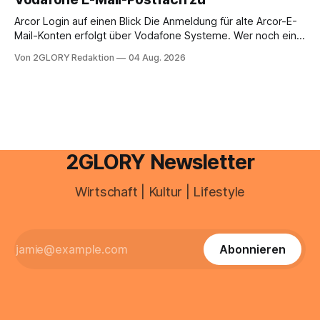
erfahren Sie alles, was Sie für einen reibungslosen Einstieg
brauchen, von der Registrierung
Arcor Login auf einen Blick Die Anmeldung für alte Arcor-E-
Mail-Konten erfolgt über Vodafone Systeme. Wer noch eine
e mail adresse mit der Endung @arcor.de oder @arcor.net
Von 2GLORY Redaktion
04 Aug. 2026
besitzt, loggt sich heute über das Vodafone E-Mail & Cloud
Portal ein. Der klassische Arcor Login über mail.
2GLORY Newsletter
Wirtschaft | Kultur | Lifestyle
Abonnieren