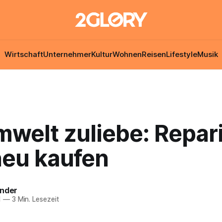
Wirtschaft
Unternehmer
Kultur
Wohnen
Reisen
Lifestyle
Musik
mwelt zuliebe: Repar
neu kaufen
ender
1
—
3 Min. Lesezeit