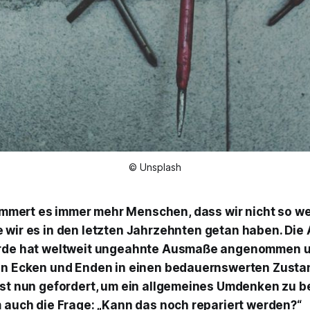
© Unsplash
mert es immer mehr Menschen, dass wir nicht so we
e wir es in den letzten Jahrzehnten getan haben. Di
Erde hat weltweit ungeahnte Ausmaße angenommen 
en Ecken und Enden in einen bedauernswerten Zustan
ist nun gefordert, um ein allgemeines Umdenken zu b
m auch die Frage: „Kann das noch repariert werden?“