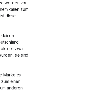
rze werden von
Chemikalien zum
st diese
 kleinen
eutschland
 aktuell zwar
urden, sie sind
he Marke es
e zum einen
 zum anderen