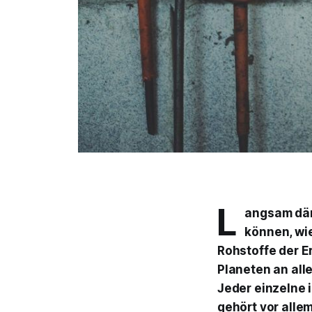
L
angsam däm
können, wi
Rohstoffe der 
Planeten an all
Jeder einzelne 
gehört vor alle