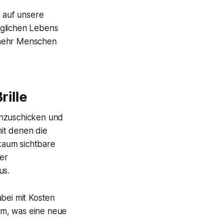
r auf unsere
äglichen Lebens
 mehr Menschen
rille
einzuschicken und
it denen die
kaum sichtbare
der
us.
abei mit Kosten
dem, was eine neue