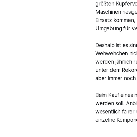
größten Kupfervo
Maschinen riesig
Einsatz kommen, 
Umgebung für vi
Deshalb ist es si
Wehwehchen nicht
werden jährlich r
unter dem Rekord
aber immer noch 
Beim Kauf eines 
werden soll. Anb
wesentlich faire
einzelne Kompone