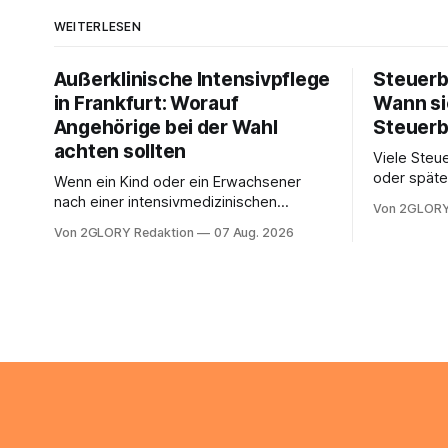
WEITERLESEN
Außerklinische Intensivpflege
Steuerb
in Frankfurt: Worauf
Wann si
Angehörige bei der Wahl
Steuerb
achten sollten
Viele Steue
oder späte
Wenn ein Kind oder ein Erwachsener
ein Steuer
nach einer intensivmedizinischen
Von 2GLORY
sich die St
Behandlung dauerhaft auf Beatmung
Von 2GLORY Redaktion
07 Aug. 2026
Eigenregie
oder eine engmaschige pflegerische
Bei einfac
Versorgung angewiesen ist, stellt sich
reicht häu
für Familien eine schwierige Frage: Muss
sobald jed
die Versorgung dauerhaft in der Klinik
zusamment
bleiben – oder ist ein Leben zu Hause
finanziell
möglich? Die außerklinische
zahlt sich 
Intensivpflege bietet genau diese
meist aus.
Alternative: Sie