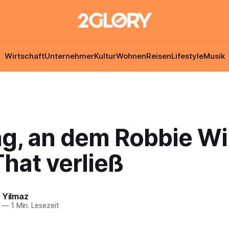
Wirtschaft
Unternehmer
Kultur
Wohnen
Reisen
Lifestyle
Musik
ag, an dem Robbie Wi
hat verließ
 Yilmaz
—
1 Min. Lesezeit