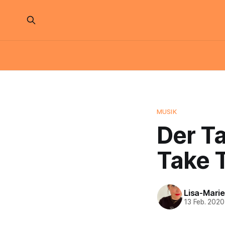
MUSIK
Der T
Take T
Lisa-Marie
13 Feb. 2020