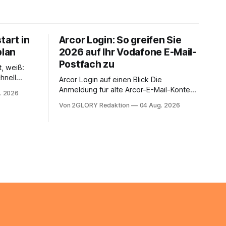
tart in
Arcor Login: So greifen Sie
plan
2026 auf Ihr Vodafone E-Mail-
Postfach zu
t, weiß:
hnell
Arcor Login auf einen Blick Die
 Ihr
Anmeldung für alte Arcor-E-Mail-Konten
. 2026
ienstpläne,
erfolgt über Vodafone Systeme. Wer
Von 2GLORY Redaktion
04 Aug. 2026
 und die
noch eine e mail adresse mit der Endung
um Ihr
@arcor.de oder @arcor.net besitzt,
n. In
loggt sich heute über das Vodafone E-
 alles, was
Mail & Cloud Portal ein. Der klassische
nstieg
Arcor Login über mail.
ng