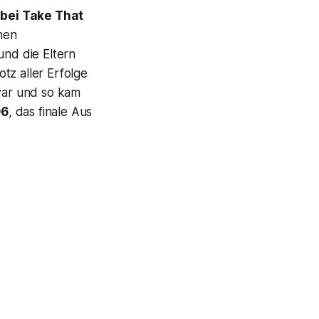
 bei Take That
nen
und die Eltern
tz aller Erfolge
 war und so kam
96
, das finale Aus