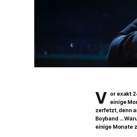
V
or exakt 2
einige Mo
zerfetzt, denn 
Boyband … Warum
einige Monate z