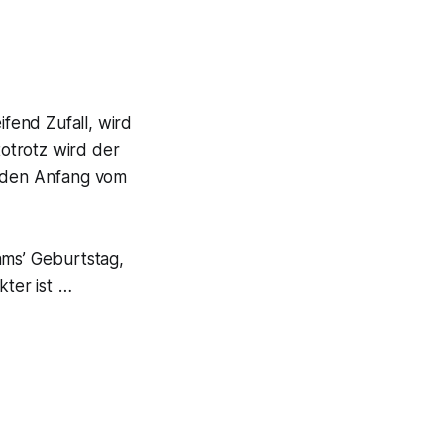
fend Zufall, wird
totrotz wird der
r den Anfang vom
ams’ Geburtstag,
ter ist …