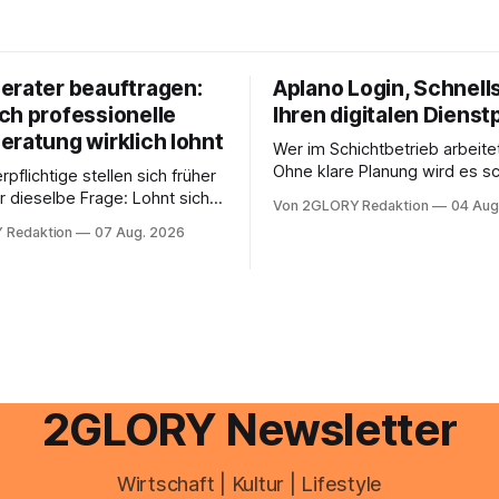
erater beauftragen:
Aplano Login, Schnells
ch professionelle
Ihren digitalen Dienst
eratung wirklich lohnt
Wer im Schichtbetrieb arbeite
Ohne klare Planung wird es sc
rpflichtige stellen sich früher
chaotisch. Der Aplano Login ist
r dieselbe Frage: Lohnt sich
Von 2GLORY Redaktion
04 Aug
zentraler Zugangspunkt, um d
berater überhaupt, oder lässt
 Redaktion
07 Aug. 2026
zeiterfassung, abwesenheiten
euererklärung auch in
gesamte kommunikation rund 
 erledigen? Die kurze Antwort:
personal digital zu organisiere
hen Einkommensverhältnissen
diesem Leitfaden erfahren Sie
fig eine Steuersoftware aus –
Sie für einen reibungslosen Ei
och mehrere Einkunftsarten
brauchen, von der Registrieru
reffen oder größere
e Veränderungen anstehen,
professionelle Unterstützung
2GLORY Newsletter
Wirtschaft | Kultur | Lifestyle