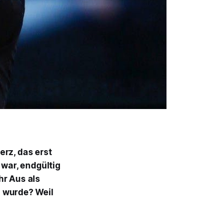
erz, das erst
war, endgültig
hr Aus als
n wurde? Weil