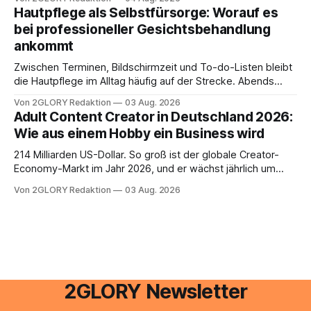
besitzt, loggt sich heute über das Vodafone E-Mail & Cloud
Hautpflege als Selbstfürsorge: Worauf es
Portal ein. Der klassische Arcor Login über mail.
bei professioneller Gesichtsbehandlung
ankommt
Zwischen Terminen, Bildschirmzeit und To-do-Listen bleibt
die Hautpflege im Alltag häufig auf der Strecke. Abends
schnell abschminken, morgens eine Creme aus der
Von 2GLORY Redaktion
03 Aug. 2026
Drogerie – mehr ist zeitlich oft nicht drin. Dabei reagiert die
Adult Content Creator in Deutschland 2026:
Haut empfindlich auf Stress, Schlafmangel und
Wie aus einem Hobby ein Business wird
Umwelteinflüsse: Sie wirkt müde, spannt oder neigt zu
Unreinheiten. Professionelle
214 Milliarden US-Dollar. So groß ist der globale Creator-
Economy-Markt im Jahr 2026, und er wächst jährlich um
mehr als 22 Prozent. Was lange als Nischenphänomen galt,
Von 2GLORY Redaktion
03 Aug. 2026
ist längst ein ernstzunehmender Wirtschaftszweig. Weltweit
sind über 200 Millionen Menschen als Creator aktiv, allein in
Deutschland geht der Markt in
2GLORY Newsletter