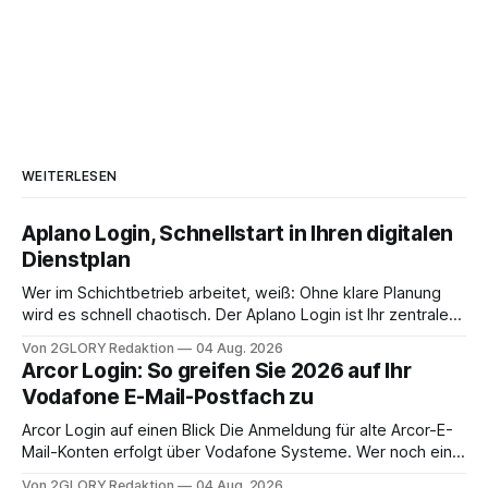
WEITERLESEN
Aplano Login, Schnellstart in Ihren digitalen
Dienstplan
Wer im Schichtbetrieb arbeitet, weiß: Ohne klare Planung
wird es schnell chaotisch. Der Aplano Login ist Ihr zentraler
Zugangspunkt, um dienstpläne, zeiterfassung,
Von 2GLORY Redaktion
04 Aug. 2026
abwesenheiten und die gesamte kommunikation rund um
Arcor Login: So greifen Sie 2026 auf Ihr
Ihr personal digital zu organisieren. In diesem Leitfaden
Vodafone E-Mail-Postfach zu
erfahren Sie alles, was Sie für einen reibungslosen Einstieg
brauchen, von der Registrierung
Arcor Login auf einen Blick Die Anmeldung für alte Arcor-E-
Mail-Konten erfolgt über Vodafone Systeme. Wer noch eine
e mail adresse mit der Endung @arcor.de oder @arcor.net
Von 2GLORY Redaktion
04 Aug. 2026