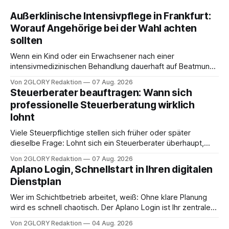
Außerklinische Intensivpflege in Frankfurt:
Worauf Angehörige bei der Wahl achten
sollten
Wenn ein Kind oder ein Erwachsener nach einer
intensivmedizinischen Behandlung dauerhaft auf Beatmung
oder eine engmaschige pflegerische Versorgung
Von 2GLORY Redaktion
07 Aug. 2026
angewiesen ist, stellt sich für Familien eine schwierige
Steuerberater beauftragen: Wann sich
Frage: Muss die Versorgung dauerhaft in der Klinik bleiben –
professionelle Steuerberatung wirklich
oder ist ein Leben zu Hause möglich? Die außerklinische
lohnt
Intensivpflege bietet genau diese Alternative: Sie
Viele Steuerpflichtige stellen sich früher oder später
dieselbe Frage: Lohnt sich ein Steuerberater überhaupt,
oder lässt sich die Steuererklärung auch in Eigenregie
Von 2GLORY Redaktion
07 Aug. 2026
erledigen? Die kurze Antwort: Bei einfachen
Aplano Login, Schnellstart in Ihren digitalen
Einkommensverhältnissen reicht häufig eine Steuersoftware
Dienstplan
aus – sobald jedoch mehrere Einkunftsarten
zusammentreffen oder größere finanzielle Veränderungen
Wer im Schichtbetrieb arbeitet, weiß: Ohne klare Planung
anstehen, zahlt sich professionelle Unterstützung meist
wird es schnell chaotisch. Der Aplano Login ist Ihr zentraler
aus.
Zugangspunkt, um dienstpläne, zeiterfassung,
Von 2GLORY Redaktion
04 Aug. 2026
abwesenheiten und die gesamte kommunikation rund um