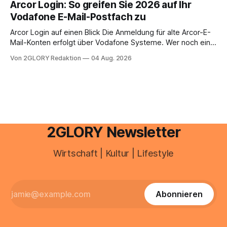
Arcor Login: So greifen Sie 2026 auf Ihr
Ihr personal digital zu organisieren. In diesem Leitfaden
Vodafone E-Mail-Postfach zu
erfahren Sie alles, was Sie für einen reibungslosen Einstieg
brauchen, von der Registrierung
Arcor Login auf einen Blick Die Anmeldung für alte Arcor-E-
Mail-Konten erfolgt über Vodafone Systeme. Wer noch eine
e mail adresse mit der Endung @arcor.de oder @arcor.net
Von 2GLORY Redaktion
04 Aug. 2026
besitzt, loggt sich heute über das Vodafone E-Mail & Cloud
Portal ein. Der klassische Arcor Login über mail.
2GLORY Newsletter
Wirtschaft | Kultur | Lifestyle
Abonnieren