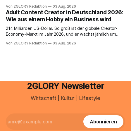
schnell abschminken, morgens eine Creme aus der
Von 2GLORY Redaktion
03 Aug. 2026
Drogerie – mehr ist zeitlich oft nicht drin. Dabei reagiert die
Adult Content Creator in Deutschland 2026:
Haut empfindlich auf Stress, Schlafmangel und
Wie aus einem Hobby ein Business wird
Umwelteinflüsse: Sie wirkt müde, spannt oder neigt zu
Unreinheiten. Professionelle
214 Milliarden US-Dollar. So groß ist der globale Creator-
Economy-Markt im Jahr 2026, und er wächst jährlich um
mehr als 22 Prozent. Was lange als Nischenphänomen galt,
Von 2GLORY Redaktion
03 Aug. 2026
ist längst ein ernstzunehmender Wirtschaftszweig. Weltweit
sind über 200 Millionen Menschen als Creator aktiv, allein in
Deutschland geht der Markt in
2GLORY Newsletter
Wirtschaft | Kultur | Lifestyle
Abonnieren