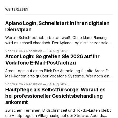
WEITERLESEN
Aplano Login, Schnellstart in Ihren digitalen
Dienstplan
Wer im Schichtbetrieb arbeitet, weiß: Ohne klare Planung
wird es schnell chaotisch. Der Aplano Login ist Ihr zentraler
Zugangspunkt, um dienstpläne, zeiterfassung,
Von 2GLORY Redaktion
04 Aug. 2026
abwesenheiten und die gesamte kommunikation rund um
Arcor Login: So greifen Sie 2026 auf Ihr
Ihr personal digital zu organisieren. In diesem Leitfaden
Vodafone E-Mail-Postfach zu
erfahren Sie alles, was Sie für einen reibungslosen Einstieg
brauchen, von der Registrierung
Arcor Login auf einen Blick Die Anmeldung für alte Arcor-E-
Mail-Konten erfolgt über Vodafone Systeme. Wer noch eine
e mail adresse mit der Endung @arcor.de oder @arcor.net
Von 2GLORY Redaktion
04 Aug. 2026
besitzt, loggt sich heute über das Vodafone E-Mail & Cloud
Hautpflege als Selbstfürsorge: Worauf es
Portal ein. Der klassische Arcor Login über mail.
bei professioneller Gesichtsbehandlung
ankommt
Zwischen Terminen, Bildschirmzeit und To-do-Listen bleibt
die Hautpflege im Alltag häufig auf der Strecke. Abends