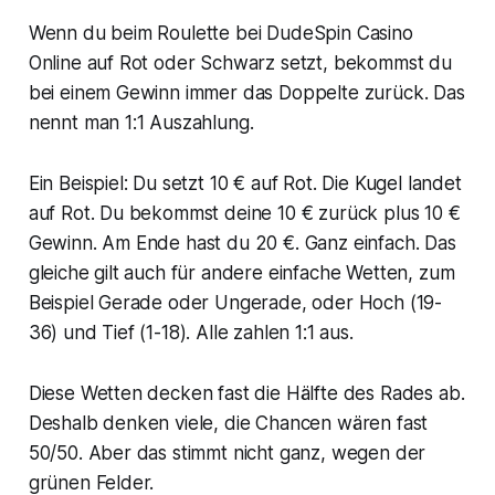
Wenn du beim Roulette bei DudeSpin Casino
Online auf Rot oder Schwarz setzt, bekommst du
bei einem Gewinn immer das Doppelte zurück. Das
nennt man 1:1 Auszahlung.
Ein Beispiel: Du setzt 10 € auf Rot. Die Kugel landet
auf Rot. Du bekommst deine 10 € zurück plus 10 €
Gewinn. Am Ende hast du 20 €. Ganz einfach. Das
gleiche gilt auch für andere einfache Wetten, zum
Beispiel Gerade oder Ungerade, oder Hoch (19-
36) und Tief (1-18). Alle zahlen 1:1 aus.
Diese Wetten decken fast die Hälfte des Rades ab.
Deshalb denken viele, die Chancen wären fast
50/50. Aber das stimmt nicht ganz, wegen der
grünen Felder.