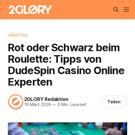
LIFESTYLE
Rot oder Schwarz beim
Roulette: Tipps von
DudeSpin Casino Online
Experten
2GLORY Redaktion
Teilen
18 März 2026
—
2 Min. Lesezeit