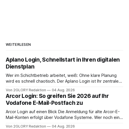
WEITERLESEN
Aplano Login, Schnellstart in Ihren digitalen
Dienstplan
Wer im Schichtbetrieb arbeitet, weiß: Ohne klare Planung
wird es schnell chaotisch. Der Aplano Login ist Ihr zentraler
Zugangspunkt, um dienstpläne, zeiterfassung,
Von 2GLORY Redaktion
04 Aug. 2026
abwesenheiten und die gesamte kommunikation rund um
Arcor Login: So greifen Sie 2026 auf Ihr
Ihr personal digital zu organisieren. In diesem Leitfaden
Vodafone E-Mail-Postfach zu
erfahren Sie alles, was Sie für einen reibungslosen Einstieg
brauchen, von der Registrierung
Arcor Login auf einen Blick Die Anmeldung für alte Arcor-E-
Mail-Konten erfolgt über Vodafone Systeme. Wer noch eine
e mail adresse mit der Endung @arcor.de oder @arcor.net
Von 2GLORY Redaktion
04 Aug. 2026
besitzt, loggt sich heute über das Vodafone E-Mail & Cloud