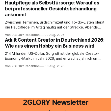
Hautpflege als Selbstfürsorge: Worauf es
Portal ein. Der klassische Arcor Login über mail.
bei professioneller Gesichtsbehandlung
ankommt
Zwischen Terminen, Bildschirmzeit und To-do-Listen bleibt
die Hautpflege im Alltag häufig auf der Strecke. Abends
schnell abschminken, morgens eine Creme aus der
Von 2GLORY Redaktion
03 Aug. 2026
Drogerie – mehr ist zeitlich oft nicht drin. Dabei reagiert die
Adult Content Creator in Deutschland 2026:
Haut empfindlich auf Stress, Schlafmangel und
Wie aus einem Hobby ein Business wird
Umwelteinflüsse: Sie wirkt müde, spannt oder neigt zu
Unreinheiten. Professionelle
214 Milliarden US-Dollar. So groß ist der globale Creator-
Economy-Markt im Jahr 2026, und er wächst jährlich um
mehr als 22 Prozent. Was lange als Nischenphänomen galt,
Von 2GLORY Redaktion
03 Aug. 2026
ist längst ein ernstzunehmender Wirtschaftszweig. Weltweit
sind über 200 Millionen Menschen als Creator aktiv, allein in
Deutschland geht der Markt in
2GLORY Newsletter