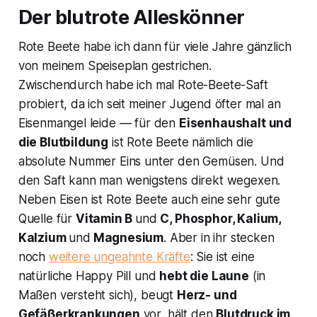
Der blutrote Alleskönner
Rote Beete habe ich dann für viele Jahre gänzlich
von meinem Speiseplan gestrichen.
Zwischendurch habe ich mal Rote-Beete-Saft
probiert, da ich seit meiner Jugend öfter mal an
Eisenmangel leide — für den
Eisenhaushalt und
die Blutbildung
ist Rote Beete nämlich die
absolute Nummer Eins unter den Gemüsen. Und
den Saft kann man wenigstens direkt wegexen.
Neben Eisen ist Rote Beete auch eine sehr gute
Quelle für
Vitamin B
und
C, Phosphor, Kalium,
Kalzium
und
Magnesium
. Aber in ihr stecken
noch
weitere ungeahnte Kräfte
: Sie ist eine
natürliche Happy Pill und
hebt die Laune
(in
Maßen versteht sich), beugt
Herz- und
Gefäßerkrankungen
vor, hält den
Blutdruck im