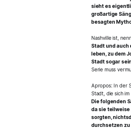
sieht es eigentl
großartige Säng
besagten Mythos
Nashville ist, ne
Stadt und auch 
leben, zu dem J
Stadt sogar sei
Serie muss vermu
Apropos: In der 
Stadt, die sich 
Die folgenden S
da sie teilweis
sorgten, nichts
durchsetzen zu