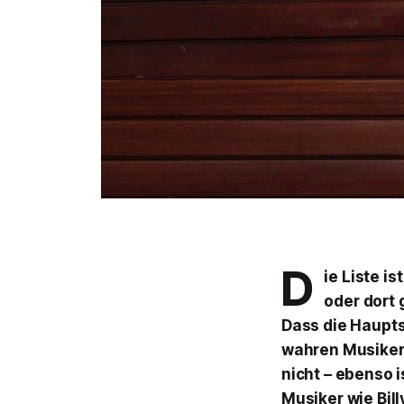
D
ie Liste i
oder dort 
Dass die Haupt
wahren Musiker-
nicht – ebenso 
Musiker wie Bil