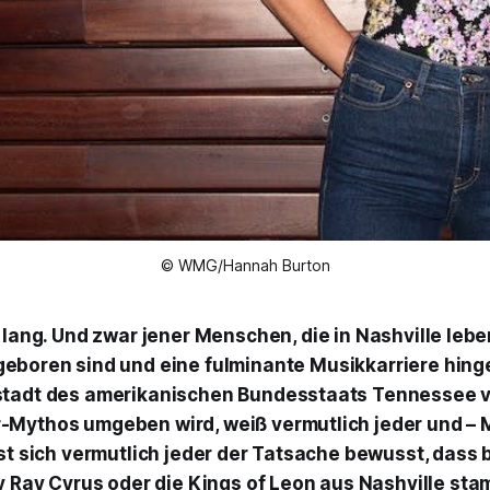
© WMG/Hannah Burton
st lang. Und zwar jener Menschen, die in Nashville leb
geboren sind und eine fulminante Musikkarriere hing
stadt des amerikanischen Bundesstaats Tennessee 
Mythos umgeben wird, weiß vermutlich jeder und – 
ist sich vermutlich jeder der Tatsache bewusst, dass
ly Ray Cyrus oder die Kings of Leon aus Nashville st