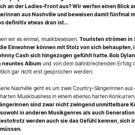
ich an der Ladies-Front aus? Wir werfen einen Blick 
erinnen aus Nashville und beweisen damit fünfmal m
 definitiv etwas dran ist…
nnen wir es einmal, musikbesessen.
Touristen strömen in 
die Einwohner können mit Stolz von sich behaupten, i
ohnny Cash sich hingezogen gefühlt hatte. Bob Dyla
n neuntes Album
und von dem bahnbrechenden Erfolg d
tlich gar nicht erst gesprochen werden.
Serie
Nashville
geht es um zwei Country-Sängerinnen aus 
im harten Musikbusiness in einem ebenso harten Konkurre
ängerinnen sind zwar nicht zwingend unmittelbare K
e sowohl in anderen Musikgenres als auch Generation
destotrotz werden auch sie das Gefühl kennen, sich i
 müssen.