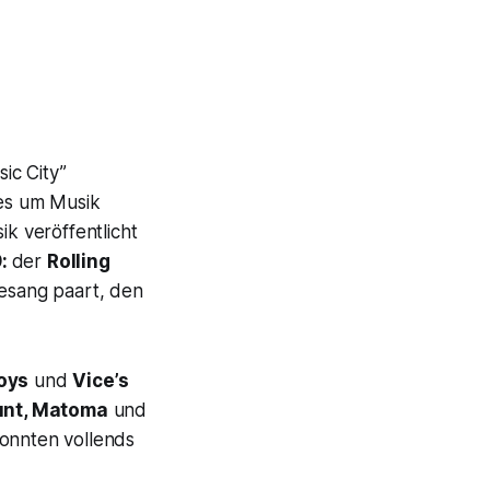
ic City”
lles um Musik
ik veröffentlicht
9:
der
Rolling
Gesang paart, den
oys
und
Vice’s
nt, Matoma
und
onnten vollends