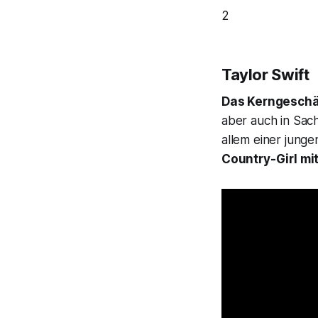
2
Taylor Swift
Das Kerngeschäf
aber auch in Sac
allem einer jung
Country-Girl mi