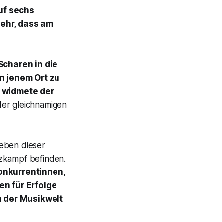
auf sechs
ehr, dass am
Scharen in die
n jenem Ort zu
n widmete der
er gleichnamigen
eben dieser
nzkampf befinden.
onkurrentinnen,
en für Erfolge
n der Musikwelt