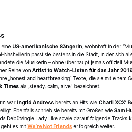
ss
t eine
US-amerikanische Sängerin
, wohnhaft in der “Mus
l-Nashvillerin passt sie bestens in die Stadt, in der sich a
andete die Musikerin – ohne überhaupt jemals offiziell Mus
iner Reihe von
Artist to Watch
-Listen für das Jahr 201
ihre „honest and heartbreaking” Texte, die sie mit einem 
k Times
als „steady, calm, alive” bezeichnet.
rin war
Ingrid Andress
bereits an Hits wie
Charli XCX’
B
eiligt. Ebenfalls schrieb sie bereits mit Größen wie
Sam Hu
rids Debütsingle
Lady Like
sowie darauf folgende Tracks k
geht es mit
We’re Not Friends
erfolgreich weiter.