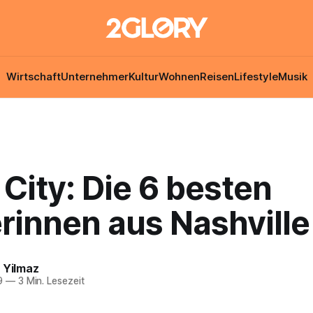
Wirtschaft
Unternehmer
Kultur
Wohnen
Reisen
Lifestyle
Musik
City: Die 6 besten
rinnen aus Nashville
 Yilmaz
9
—
3 Min. Lesezeit