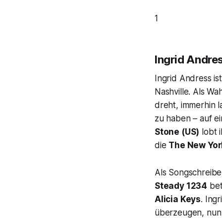
1
Ingrid Andre
Ingrid Andress is
Nashville. Als Wah
dreht, immerhin l
zu haben – auf e
Stone (US)
lobt 
die
The New Yor
Als Songschreibe
Steady 1234
bet
Alicia Keys
. Ing
überzeugen, nun 