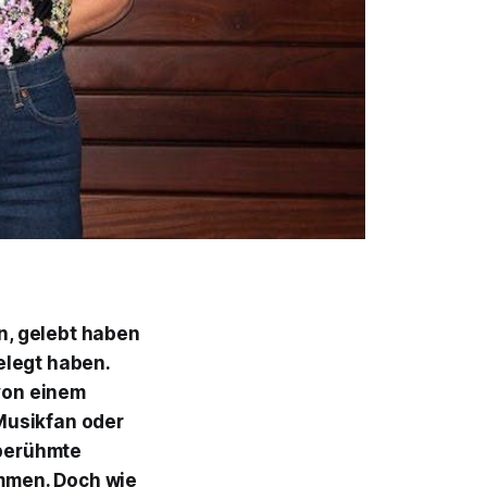
en, gelebt haben
elegt haben.
von einem
Musikfan oder
 berühmte
ammen. Doch wie