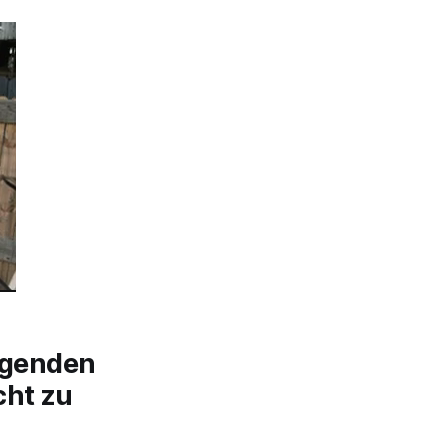
olgenden
cht zu