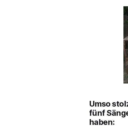
Umso stolz
fünf Säng
haben: