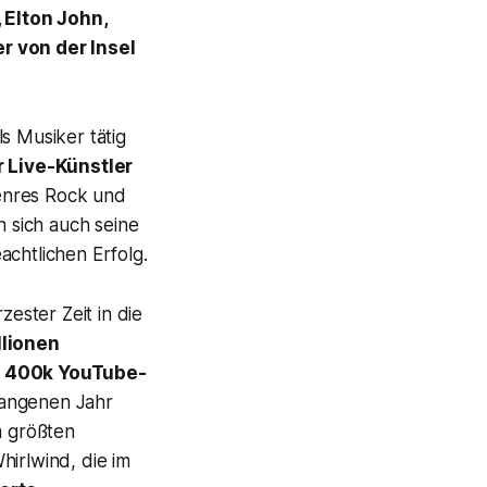
 Elton John,
r von der Insel
ls Musiker tätig
 Live-Künstler
enres Rock und
n sich auch seine
achtlichen Erfolg.
zester Zeit in die
llionen
p
400k YouTube-
gangenen Jahr
m größten
hirlwind
, die im