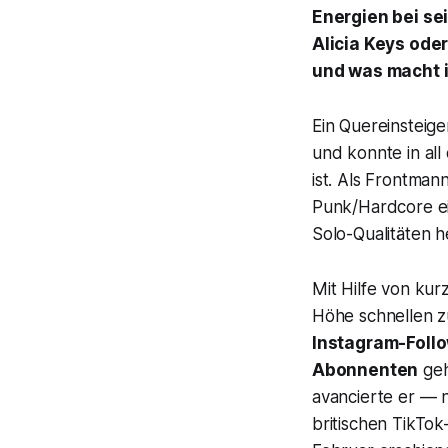
Energien bei se
Alicia Keys oder
und was macht i
Ein Quereinsteiger
und konnte in all
ist. Als Frontma
Punk/Hardcore ein
Solo-Qualitäten h
Mit Hilfe von kur
Höhe schnellen z
Instagram-Foll
Abonnenten
geh
avancierte er — 
britischen TikTok-