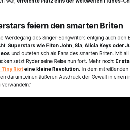
en war,
erreichte Platz eins der weltweiten iTunes-Ch
rstars feiern den smarten Briten
che Werdegang des Singer-Songwriters entging auch den B
cht.
Superstars wie Elton John, Sia, Alicia Keys oder J
deos
und outeten sich als Fans des smarten Briten. Mit all
cken setzt Ryder seine Reise nun fort. Mehr noch:
Er sta
e
Tiny Riot
eine kleine Revolution.
In dem mitreißenden 
eten darum „einen äußeren Ausdruck der Gewalt in einen 
u verwandeln.”