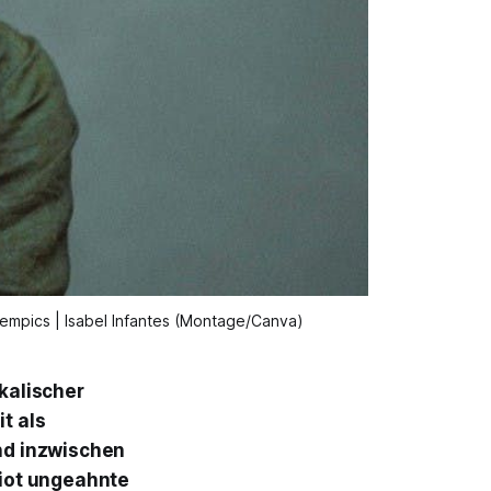
/ empics | Isabel Infantes (Montage/Canva)
ikalischer
t als
nd inzwischen
iot
ungeahnte