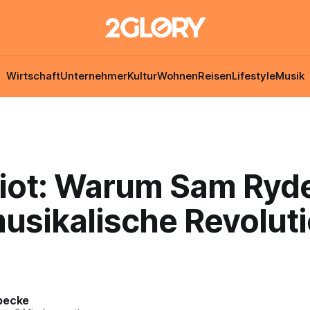
Wirtschaft
Unternehmer
Kultur
Wohnen
Reisen
Lifestyle
Musik
Riot: Warum Sam Ryde
musikalische Revolut
becke