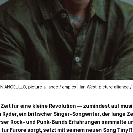
ANGELILLO, picture alliance / empics | Ian West, picture alliance 
r Zeit für eine kleine Revolution — zumindest auf mus
Ryder, ein britischer Singer-Songwriter, der lange Zei
rser Rock- und Punk-Bands Erfahrungen sammelte u
r für Furore sorgt, setzt mit seinem neuen Song
Tiny R