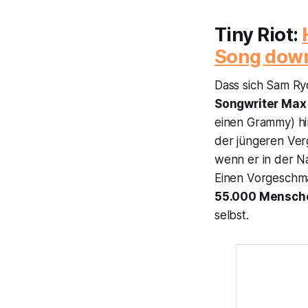
Tiny Riot
:
Song dow
Dass sich Sam Ry
Songwriter Ma
einen Grammy) hin
der jüngeren Ver
wenn er in der Na
Einen Vorgeschmac
55.000 Mensch
selbst.