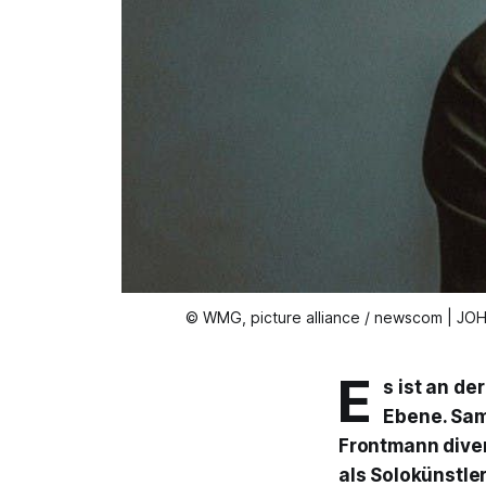
© WMG, picture alliance / newscom | JOHN 
E
s ist an de
Ebene. Sam 
Frontmann dive
als Solokünstle