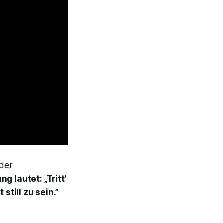
 der
g lautet: „Tritt’
still zu sein.”