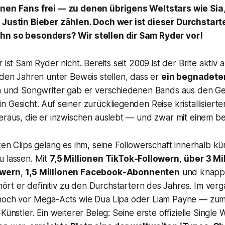
inen Fans frei — zu denen übrigens Weltstars wie Sia,
 Justin Bieber zählen. Doch wer ist dieser Durchstarte
hn so besonders? Wir stellen dir Sam Ryder vor!
 ist Sam Ryder nicht. Bereits seit 2009 ist der Brite aktiv a
 den Jahren unter Beweis stellen, dass er
ein begnadeter
nn und Songwriter gab er verschiedenen Bands aus den G
 Gesicht. Auf seiner zurückliegenden Reise kristallisierte
eraus, die er inzwischen auslebt — und zwar mit einem be
zen Clips gelang es ihm, seine Followerschaft innerhalb kür
u lassen. Mit
7,5 Millionen TikTok-Followern
,
über 3 Mi
owern
,
1,5 Millionen Facebook-Abonnenten
und knap
ört er definitiv zu den Durchstartern des Jahres. Im ver
noch vor Mega-Acts wie Dua Lipa oder Liam Payne — zu
Künstler. Ein weiterer Beleg: Seine erste offizielle Single
W