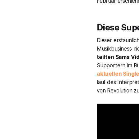
Februar erschien
Diese Supe
Dieser erstaunli
Musikbusiness ni
teilten Sams Vi
Supportern im Rü
aktuellen Singl
laut des Interpr
von Revolution z