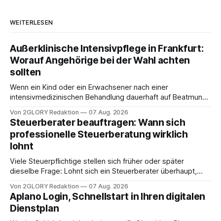
WEITERLESEN
Außerklinische Intensivpflege in Frankfurt:
Worauf Angehörige bei der Wahl achten
sollten
Wenn ein Kind oder ein Erwachsener nach einer
intensivmedizinischen Behandlung dauerhaft auf Beatmung
oder eine engmaschige pflegerische Versorgung
Von 2GLORY Redaktion
07 Aug. 2026
angewiesen ist, stellt sich für Familien eine schwierige
Steuerberater beauftragen: Wann sich
Frage: Muss die Versorgung dauerhaft in der Klinik bleiben –
professionelle Steuerberatung wirklich
oder ist ein Leben zu Hause möglich? Die außerklinische
lohnt
Intensivpflege bietet genau diese Alternative: Sie
Viele Steuerpflichtige stellen sich früher oder später
dieselbe Frage: Lohnt sich ein Steuerberater überhaupt,
oder lässt sich die Steuererklärung auch in Eigenregie
Von 2GLORY Redaktion
07 Aug. 2026
erledigen? Die kurze Antwort: Bei einfachen
Aplano Login, Schnellstart in Ihren digitalen
Einkommensverhältnissen reicht häufig eine Steuersoftware
Dienstplan
aus – sobald jedoch mehrere Einkunftsarten
zusammentreffen oder größere finanzielle Veränderungen