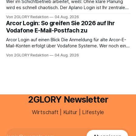
Wer im Schichtbetrieb arbeitet, weiß: Ohne klare Planung
anstehen, zahlt sich professionelle Unterstützung meist
wird es schnell chaotisch. Der Aplano Login ist Ihr zentraler
aus.
Zugangspunkt, um dienstpläne, zeiterfassung,
Von 2GLORY Redaktion
04 Aug. 2026
abwesenheiten und die gesamte kommunikation rund um
Arcor Login: So greifen Sie 2026 auf Ihr
Ihr personal digital zu organisieren. In diesem Leitfaden
Vodafone E-Mail-Postfach zu
erfahren Sie alles, was Sie für einen reibungslosen Einstieg
brauchen, von der Registrierung
Arcor Login auf einen Blick Die Anmeldung für alte Arcor-E-
Mail-Konten erfolgt über Vodafone Systeme. Wer noch eine
e mail adresse mit der Endung @arcor.de oder @arcor.net
Von 2GLORY Redaktion
04 Aug. 2026
besitzt, loggt sich heute über das Vodafone E-Mail & Cloud
Portal ein. Der klassische Arcor Login über mail.
2GLORY Newsletter
Wirtschaft | Kultur | Lifestyle