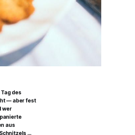
t
Tag des
cht — aber fest
d wer
 panierte
en aus
Schnitzels …