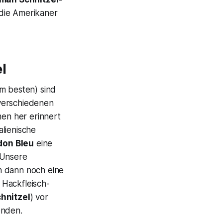
 die Amerikaner
l
am besten) sind
verschiedenen
en her erinnert
alienische
don Bleu
eine
. Unsere
 dann noch eine
e Hackfleisch-
chnitzel
) vor
enden.