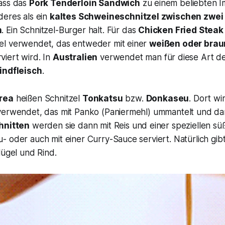
ass das
Pork Tenderloin Sandwich
zu einem beliebten I
deres als ein
kaltes Schweineschnitzel zwischen zwei
n
. Ein Schnitzel-Burger halt. Für das
Chicken Fried Stea
l verwendet, das entweder mit einer
weißen oder bra
viert wird. In
Australien
verwendet man für diese Art de
indfleisch
.
rea
heißen Schnitzel
Tonkatsu
bzw.
Donkaseu
. Dort wi
erwendet, das mit Panko (Paniermehl) ummantelt und dann 
hnitten
werden sie dann mit Reis und einer speziellen süß
 oder auch mit einer Curry-Sauce serviert. Natürlich gib
lügel und Rind.