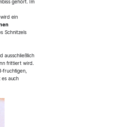
mbiss gehört. Im
k
wird ein
unen
s Schnitzels
rd ausschließlich
frittiert wird.
-fruchtigen,
t es auch