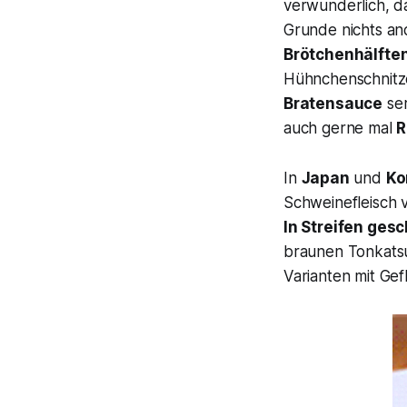
verwunderlich, d
Grunde nichts an
Brötchenhälfte
Hühnchenschnitze
Bratensauce
ser
auch gerne mal
R
In
Japan
und
Ko
Schweinefleisch v
In Streifen gesc
braunen Tonkatsu-
Varianten mit Gef