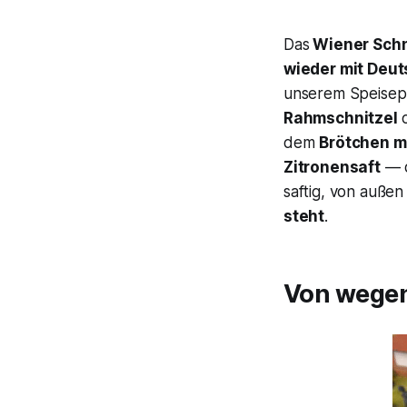
Das
Wiener Schn
wieder mit Deut
unserem Speisepl
Rahmschnitzel
dem
Brötchen m
Zitronensaft
— d
saftig, von auße
steht
.
Von wegen