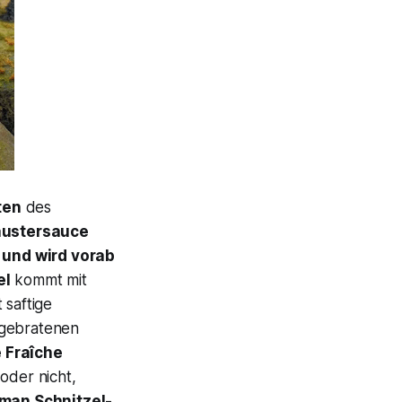
ten
des
äustersauce
 und wird vorab
el
kommt mit
saftige
 gebratenen
 Fraîche
oder nicht,
 man Schnitzel-