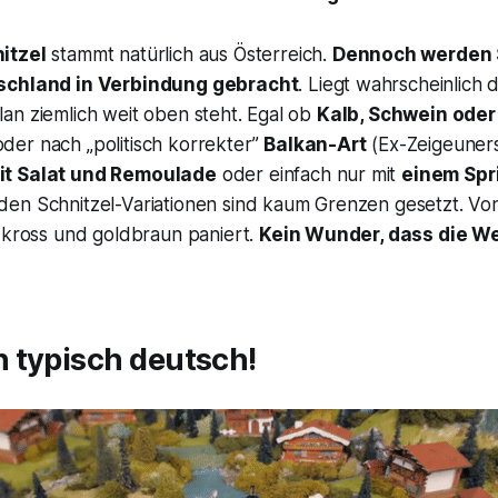
itzel
stammt natürlich aus Österreich.
Dennoch werden 
schland in Verbindung gebracht
. Liegt wahrscheinlich 
an ziemlich weit oben steht. Egal ob
Kalb, Schwein oder
oder nach „politisch korrekter”
Balkan-Art
(Ex-Zeigeuners
it Salat und Remoulade
oder einfach nur mit
einem Spr
en Schnitzel-Variationen sind kaum Grenzen gesetzt. Vo
n kross und goldbraun paniert.
Kein Wunder, dass die We
 typisch deutsch!