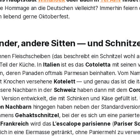
ine Hommage an die Deutschen vielleicht? Immerhin feiern
 liebend gerne Oktoberfest.
der, andere Sitten — und Schnitze
nnen Fleischscheiben (das beschreibt ein Schnitzel wohl 
 Teil der Küche. In
Italien
ist es das
Cotoletta
mit seinen 
n, deren Panaden oftmals Parmesan beinhalten. Vom Nam
mit Knochen versehene
Kotelett
— und genau das ist die it
nsere Nachbarn in der
Schweiz
haben dann mit dem
Cor
e Version entwickelt, die mit Schinken und Käse gefüllt ist
en Nachbarn
hingegen haben neben der Standardversion
namens
Gehaktschnitzel
, bei der es sich um eine paniert
n
Frankreich
wird das
L’escalope parisienne
(
Pariser S
lich in eine Eiermasse getränkt, ohne Paniermehl zu verw