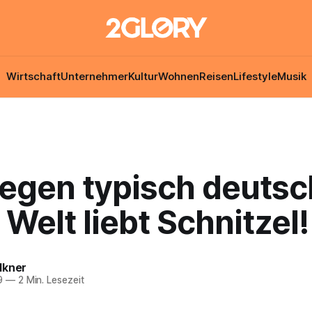
Wirtschaft
Unternehmer
Kultur
Wohnen
Reisen
Lifestyle
Musik
egen typisch deutsch
Welt liebt Schnitzel!
lkner
9
—
2 Min. Lesezeit