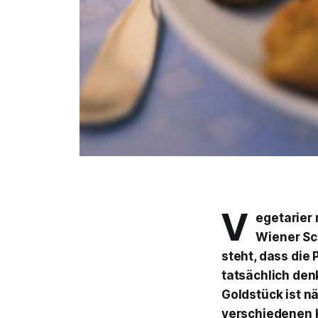
V
egetarier
Wiener Sc
steht, dass die
tatsächlich denk
Goldstück ist n
verschiedenen K