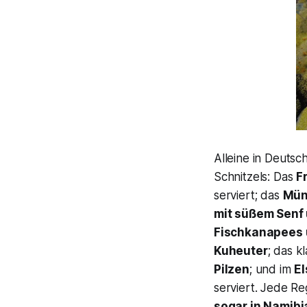
Alleine in Deutsc
Schnitzels: Das
F
serviert; das
Mün
mit süßem Senf 
Fischkanapees 
Kuheuter
; das k
Pilzen
; und im
E
serviert. Jede Re
sogar in Namib