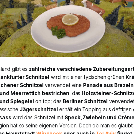
hland gibt es
zahlreiche verschiedene Zubereitungsar
rankfurter Schnitzel
wird mit einer typischen grünen
Kr
chener Schnitzel
verwendet eine
Panade aus Brezeln
und Meerrettich bestrichen
; das
Holzsteiner-Schnitz
und Spiegelei
on top; das
Berliner Schnitzel
verwendet 
lassische
Jägerschnitzel
erhält ein Topping aus deftigen
lsass
wird das Schnitzel mit
Speck, Zwiebeln und Créme
gion hat so seine eigenen Version. Doch ob man es glaubt 
ias Hauptstadt
Windhoek
oder auch in
Tel Aviv
findet