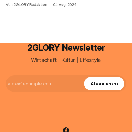
e mail adresse mit der Endung @arcor.de oder @arcor.net
Von 2GLORY Redaktion
04 Aug. 2026
besitzt, loggt sich heute über das Vodafone E-Mail & Cloud
Portal ein. Der klassische Arcor Login über mail.
2GLORY Newsletter
Wirtschaft | Kultur | Lifestyle
Abonnieren