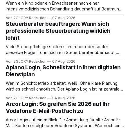
Wenn ein Kind oder ein Erwachsener nach einer
intensivmedizinischen Behandlung dauerhaft auf Beatmung
oder eine engmaschige pflegerische Versorgung
Von 2GLORY Redaktion
07 Aug. 2026
angewiesen ist, stellt sich für Familien eine schwierige
Steuerberater beauftragen: Wann sich
Frage: Muss die Versorgung dauerhaft in der Klinik bleiben –
professionelle Steuerberatung wirklich
oder ist ein Leben zu Hause möglich? Die außerklinische
lohnt
Intensivpflege bietet genau diese Alternative: Sie
Viele Steuerpflichtige stellen sich früher oder später
dieselbe Frage: Lohnt sich ein Steuerberater überhaupt,
oder lässt sich die Steuererklärung auch in Eigenregie
Von 2GLORY Redaktion
07 Aug. 2026
erledigen? Die kurze Antwort: Bei einfachen
Aplano Login, Schnellstart in Ihren digitalen
Einkommensverhältnissen reicht häufig eine Steuersoftware
Dienstplan
aus – sobald jedoch mehrere Einkunftsarten
zusammentreffen oder größere finanzielle Veränderungen
Wer im Schichtbetrieb arbeitet, weiß: Ohne klare Planung
anstehen, zahlt sich professionelle Unterstützung meist
wird es schnell chaotisch. Der Aplano Login ist Ihr zentraler
aus.
Zugangspunkt, um dienstpläne, zeiterfassung,
Von 2GLORY Redaktion
04 Aug. 2026
abwesenheiten und die gesamte kommunikation rund um
Arcor Login: So greifen Sie 2026 auf Ihr
Ihr personal digital zu organisieren. In diesem Leitfaden
Vodafone E-Mail-Postfach zu
erfahren Sie alles, was Sie für einen reibungslosen Einstieg
brauchen, von der Registrierung
Arcor Login auf einen Blick Die Anmeldung für alte Arcor-E-
Mail-Konten erfolgt über Vodafone Systeme. Wer noch eine