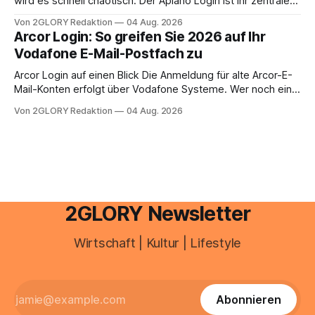
wird es schnell chaotisch. Der Aplano Login ist Ihr zentraler
aus.
Zugangspunkt, um dienstpläne, zeiterfassung,
Von 2GLORY Redaktion
04 Aug. 2026
abwesenheiten und die gesamte kommunikation rund um
Arcor Login: So greifen Sie 2026 auf Ihr
Ihr personal digital zu organisieren. In diesem Leitfaden
Vodafone E-Mail-Postfach zu
erfahren Sie alles, was Sie für einen reibungslosen Einstieg
brauchen, von der Registrierung
Arcor Login auf einen Blick Die Anmeldung für alte Arcor-E-
Mail-Konten erfolgt über Vodafone Systeme. Wer noch eine
e mail adresse mit der Endung @arcor.de oder @arcor.net
Von 2GLORY Redaktion
04 Aug. 2026
besitzt, loggt sich heute über das Vodafone E-Mail & Cloud
Portal ein. Der klassische Arcor Login über mail.
2GLORY Newsletter
Wirtschaft | Kultur | Lifestyle
Abonnieren