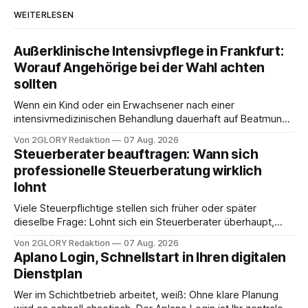
WEITERLESEN
Außerklinische Intensivpflege in Frankfurt:
Worauf Angehörige bei der Wahl achten
sollten
Wenn ein Kind oder ein Erwachsener nach einer
intensivmedizinischen Behandlung dauerhaft auf Beatmung
oder eine engmaschige pflegerische Versorgung
Von 2GLORY Redaktion
07 Aug. 2026
angewiesen ist, stellt sich für Familien eine schwierige
Steuerberater beauftragen: Wann sich
Frage: Muss die Versorgung dauerhaft in der Klinik bleiben –
professionelle Steuerberatung wirklich
oder ist ein Leben zu Hause möglich? Die außerklinische
lohnt
Intensivpflege bietet genau diese Alternative: Sie
Viele Steuerpflichtige stellen sich früher oder später
dieselbe Frage: Lohnt sich ein Steuerberater überhaupt,
oder lässt sich die Steuererklärung auch in Eigenregie
Von 2GLORY Redaktion
07 Aug. 2026
erledigen? Die kurze Antwort: Bei einfachen
Aplano Login, Schnellstart in Ihren digitalen
Einkommensverhältnissen reicht häufig eine Steuersoftware
Dienstplan
aus – sobald jedoch mehrere Einkunftsarten
zusammentreffen oder größere finanzielle Veränderungen
Wer im Schichtbetrieb arbeitet, weiß: Ohne klare Planung
anstehen, zahlt sich professionelle Unterstützung meist