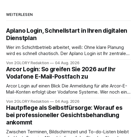
WEITERLESEN
Aplano Login, Schnellstart in Ihren digitalen
Dienstplan
Wer im Schichtbetrieb arbeitet, weiß: Ohne klare Planung
wird es schnell chaotisch. Der Aplano Login ist Ihr zentraler
Zugangspunkt, um dienstpläne, zeiterfassung,
Von 2GLORY Redaktion
04 Aug. 2026
abwesenheiten und die gesamte kommunikation rund um
Arcor Login: So greifen Sie 2026 auf Ihr
Ihr personal digital zu organisieren. In diesem Leitfaden
Vodafone E-Mail-Postfach zu
erfahren Sie alles, was Sie für einen reibungslosen Einstieg
brauchen, von der Registrierung
Arcor Login auf einen Blick Die Anmeldung für alte Arcor-E-
Mail-Konten erfolgt über Vodafone Systeme. Wer noch eine
e mail adresse mit der Endung @arcor.de oder @arcor.net
Von 2GLORY Redaktion
04 Aug. 2026
besitzt, loggt sich heute über das Vodafone E-Mail & Cloud
Hautpflege als Selbstfürsorge: Worauf es
Portal ein. Der klassische Arcor Login über mail.
bei professioneller Gesichtsbehandlung
ankommt
Zwischen Terminen, Bildschirmzeit und To-do-Listen bleibt