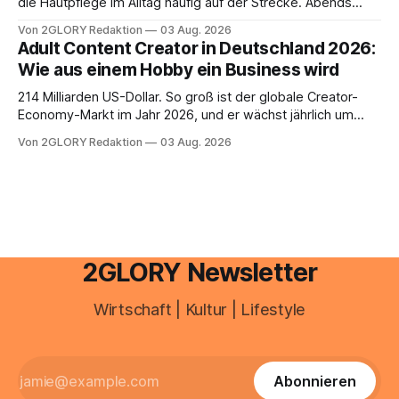
die Hautpflege im Alltag häufig auf der Strecke. Abends
schnell abschminken, morgens eine Creme aus der
Von 2GLORY Redaktion
03 Aug. 2026
Drogerie – mehr ist zeitlich oft nicht drin. Dabei reagiert die
Adult Content Creator in Deutschland 2026:
Haut empfindlich auf Stress, Schlafmangel und
Wie aus einem Hobby ein Business wird
Umwelteinflüsse: Sie wirkt müde, spannt oder neigt zu
Unreinheiten. Professionelle
214 Milliarden US-Dollar. So groß ist der globale Creator-
Economy-Markt im Jahr 2026, und er wächst jährlich um
mehr als 22 Prozent. Was lange als Nischenphänomen galt,
Von 2GLORY Redaktion
03 Aug. 2026
ist längst ein ernstzunehmender Wirtschaftszweig. Weltweit
sind über 200 Millionen Menschen als Creator aktiv, allein in
Deutschland geht der Markt in
2GLORY Newsletter
Wirtschaft | Kultur | Lifestyle
Abonnieren