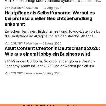
Mail-Konten erfolgt über Vodafone Systeme. Wer noch eine
e mail adresse mit der Endung @arcor.de oder @arcor.net
Von 2GLORY Redaktion
04 Aug. 2026
besitzt, loggt sich heute über das Vodafone E-Mail & Cloud
Hautpflege als Selbstfürsorge: Worauf es
Portal ein. Der klassische Arcor Login über mail.
bei professioneller Gesichtsbehandlung
ankommt
Zwischen Terminen, Bildschirmzeit und To-do-Listen bleibt
die Hautpflege im Alltag häufig auf der Strecke. Abends
schnell abschminken, morgens eine Creme aus der
Von 2GLORY Redaktion
03 Aug. 2026
Drogerie – mehr ist zeitlich oft nicht drin. Dabei reagiert die
Adult Content Creator in Deutschland 2026:
Haut empfindlich auf Stress, Schlafmangel und
Wie aus einem Hobby ein Business wird
Umwelteinflüsse: Sie wirkt müde, spannt oder neigt zu
Unreinheiten. Professionelle
214 Milliarden US-Dollar. So groß ist der globale Creator-
Economy-Markt im Jahr 2026, und er wächst jährlich um
mehr als 22 Prozent. Was lange als Nischenphänomen galt,
Von 2GLORY Redaktion
03 Aug. 2026
ist längst ein ernstzunehmender Wirtschaftszweig. Weltweit
sind über 200 Millionen Menschen als Creator aktiv, allein in
Deutschland geht der Markt in