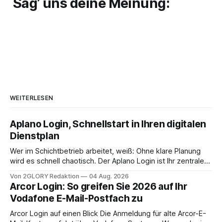
Sag’ uns deine Meinung:
WEITERLESEN
Aplano Login, Schnellstart in Ihren digitalen
Dienstplan
Wer im Schichtbetrieb arbeitet, weiß: Ohne klare Planung
wird es schnell chaotisch. Der Aplano Login ist Ihr zentraler
Zugangspunkt, um dienstpläne, zeiterfassung,
Von 2GLORY Redaktion
04 Aug. 2026
abwesenheiten und die gesamte kommunikation rund um
Arcor Login: So greifen Sie 2026 auf Ihr
Ihr personal digital zu organisieren. In diesem Leitfaden
Vodafone E-Mail-Postfach zu
erfahren Sie alles, was Sie für einen reibungslosen Einstieg
brauchen, von der Registrierung
Arcor Login auf einen Blick Die Anmeldung für alte Arcor-E-