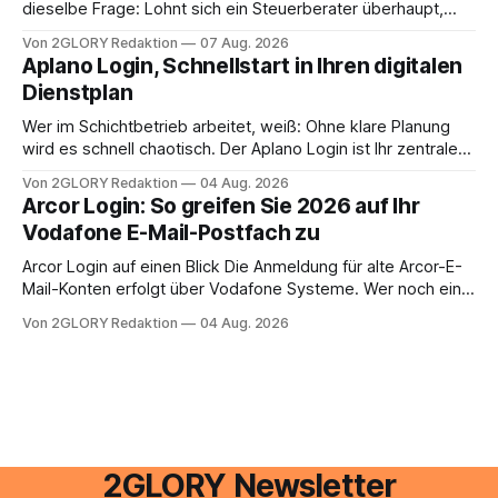
dieselbe Frage: Lohnt sich ein Steuerberater überhaupt,
oder lässt sich die Steuererklärung auch in Eigenregie
Von 2GLORY Redaktion
07 Aug. 2026
erledigen? Die kurze Antwort: Bei einfachen
Aplano Login, Schnellstart in Ihren digitalen
Einkommensverhältnissen reicht häufig eine Steuersoftware
Dienstplan
aus – sobald jedoch mehrere Einkunftsarten
zusammentreffen oder größere finanzielle Veränderungen
Wer im Schichtbetrieb arbeitet, weiß: Ohne klare Planung
anstehen, zahlt sich professionelle Unterstützung meist
wird es schnell chaotisch. Der Aplano Login ist Ihr zentraler
aus.
Zugangspunkt, um dienstpläne, zeiterfassung,
Von 2GLORY Redaktion
04 Aug. 2026
abwesenheiten und die gesamte kommunikation rund um
Arcor Login: So greifen Sie 2026 auf Ihr
Ihr personal digital zu organisieren. In diesem Leitfaden
Vodafone E-Mail-Postfach zu
erfahren Sie alles, was Sie für einen reibungslosen Einstieg
brauchen, von der Registrierung
Arcor Login auf einen Blick Die Anmeldung für alte Arcor-E-
Mail-Konten erfolgt über Vodafone Systeme. Wer noch eine
e mail adresse mit der Endung @arcor.de oder @arcor.net
Von 2GLORY Redaktion
04 Aug. 2026
besitzt, loggt sich heute über das Vodafone E-Mail & Cloud
Portal ein. Der klassische Arcor Login über mail.
2GLORY Newsletter