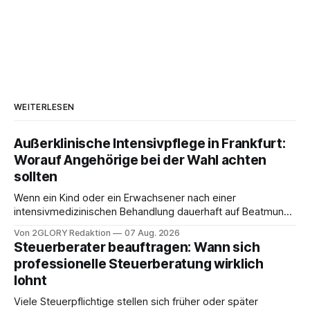
WEITERLESEN
Außerklinische Intensivpflege in Frankfurt:
Worauf Angehörige bei der Wahl achten
sollten
Wenn ein Kind oder ein Erwachsener nach einer
intensivmedizinischen Behandlung dauerhaft auf Beatmung
oder eine engmaschige pflegerische Versorgung
Von 2GLORY Redaktion
07 Aug. 2026
angewiesen ist, stellt sich für Familien eine schwierige
Steuerberater beauftragen: Wann sich
Frage: Muss die Versorgung dauerhaft in der Klinik bleiben –
professionelle Steuerberatung wirklich
oder ist ein Leben zu Hause möglich? Die außerklinische
lohnt
Intensivpflege bietet genau diese Alternative: Sie
Viele Steuerpflichtige stellen sich früher oder später