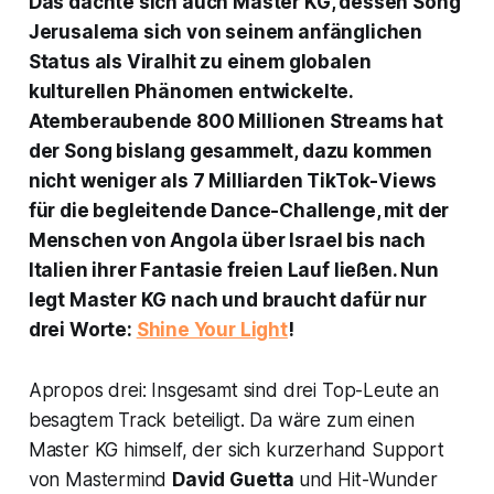
Das dachte sich auch Master KG, dessen Song
Jerusalema
sich von seinem anfänglichen
Status als Viralhit zu einem globalen
kulturellen Phänomen entwickelte.
Atemberaubende 800 Millionen Streams hat
der Song bislang gesammelt, dazu kommen
nicht weniger als 7 Milliarden TikTok-Views
für die begleitende Dance-Challenge, mit der
Menschen von Angola über Israel bis nach
Italien ihrer Fantasie freien Lauf ließen. Nun
legt Master KG nach und braucht dafür nur
drei Worte:
Shine Your Light
!
Apropos drei: Insgesamt sind drei Top-Leute an
besagtem Track beteiligt. Da wäre zum einen
Master KG himself, der sich kurzerhand Support
von Mastermind
David Guetta
und Hit-Wunder