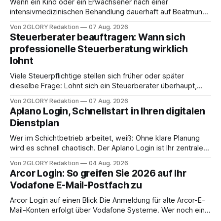
Wenn ein Kind oder ein Erwachsener nach einer
intensivmedizinischen Behandlung dauerhaft auf Beatmung
oder eine engmaschige pflegerische Versorgung
Von 2GLORY Redaktion
07 Aug. 2026
angewiesen ist, stellt sich für Familien eine schwierige
Steuerberater beauftragen: Wann sich
Frage: Muss die Versorgung dauerhaft in der Klinik bleiben –
professionelle Steuerberatung wirklich
oder ist ein Leben zu Hause möglich? Die außerklinische
lohnt
Intensivpflege bietet genau diese Alternative: Sie
Viele Steuerpflichtige stellen sich früher oder später
dieselbe Frage: Lohnt sich ein Steuerberater überhaupt,
oder lässt sich die Steuererklärung auch in Eigenregie
Von 2GLORY Redaktion
07 Aug. 2026
erledigen? Die kurze Antwort: Bei einfachen
Aplano Login, Schnellstart in Ihren digitalen
Einkommensverhältnissen reicht häufig eine Steuersoftware
Dienstplan
aus – sobald jedoch mehrere Einkunftsarten
zusammentreffen oder größere finanzielle Veränderungen
Wer im Schichtbetrieb arbeitet, weiß: Ohne klare Planung
anstehen, zahlt sich professionelle Unterstützung meist
wird es schnell chaotisch. Der Aplano Login ist Ihr zentraler
aus.
Zugangspunkt, um dienstpläne, zeiterfassung,
Von 2GLORY Redaktion
04 Aug. 2026
abwesenheiten und die gesamte kommunikation rund um
Arcor Login: So greifen Sie 2026 auf Ihr
Ihr personal digital zu organisieren. In diesem Leitfaden
Vodafone E-Mail-Postfach zu
erfahren Sie alles, was Sie für einen reibungslosen Einstieg
brauchen, von der Registrierung
Arcor Login auf einen Blick Die Anmeldung für alte Arcor-E-
Mail-Konten erfolgt über Vodafone Systeme. Wer noch eine
e mail adresse mit der Endung @arcor.de oder @arcor.net