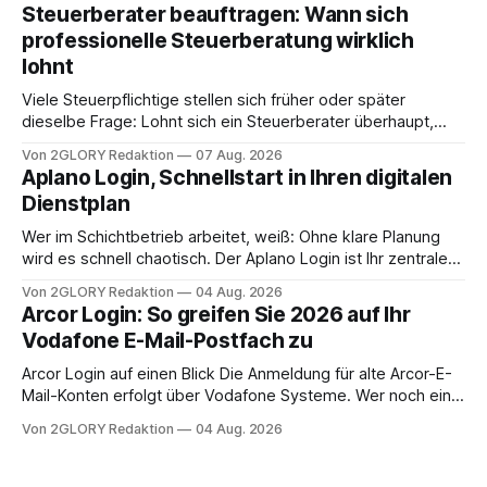
angewiesen ist, stellt sich für Familien eine schwierige
Steuerberater beauftragen: Wann sich
Frage: Muss die Versorgung dauerhaft in der Klinik bleiben –
professionelle Steuerberatung wirklich
oder ist ein Leben zu Hause möglich? Die außerklinische
lohnt
Intensivpflege bietet genau diese Alternative: Sie
Viele Steuerpflichtige stellen sich früher oder später
dieselbe Frage: Lohnt sich ein Steuerberater überhaupt,
oder lässt sich die Steuererklärung auch in Eigenregie
Von 2GLORY Redaktion
07 Aug. 2026
erledigen? Die kurze Antwort: Bei einfachen
Aplano Login, Schnellstart in Ihren digitalen
Einkommensverhältnissen reicht häufig eine Steuersoftware
Dienstplan
aus – sobald jedoch mehrere Einkunftsarten
zusammentreffen oder größere finanzielle Veränderungen
Wer im Schichtbetrieb arbeitet, weiß: Ohne klare Planung
anstehen, zahlt sich professionelle Unterstützung meist
wird es schnell chaotisch. Der Aplano Login ist Ihr zentraler
aus.
Zugangspunkt, um dienstpläne, zeiterfassung,
Von 2GLORY Redaktion
04 Aug. 2026
abwesenheiten und die gesamte kommunikation rund um
Arcor Login: So greifen Sie 2026 auf Ihr
Ihr personal digital zu organisieren. In diesem Leitfaden
Vodafone E-Mail-Postfach zu
erfahren Sie alles, was Sie für einen reibungslosen Einstieg
brauchen, von der Registrierung
Arcor Login auf einen Blick Die Anmeldung für alte Arcor-E-
Mail-Konten erfolgt über Vodafone Systeme. Wer noch eine
e mail adresse mit der Endung @arcor.de oder @arcor.net
Von 2GLORY Redaktion
04 Aug. 2026
besitzt, loggt sich heute über das Vodafone E-Mail & Cloud
Portal ein. Der klassische Arcor Login über mail.