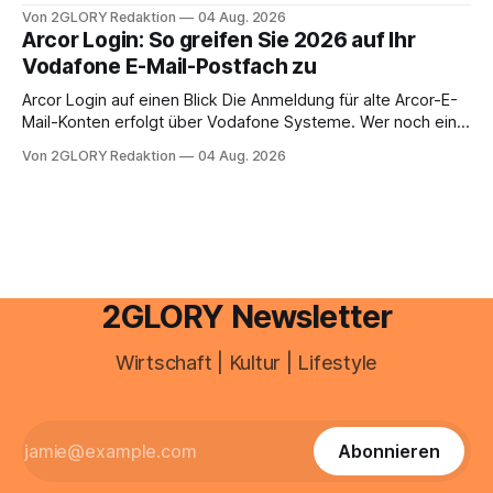
Zugangspunkt, um dienstpläne, zeiterfassung,
Von 2GLORY Redaktion
04 Aug. 2026
abwesenheiten und die gesamte kommunikation rund um
Arcor Login: So greifen Sie 2026 auf Ihr
Ihr personal digital zu organisieren. In diesem Leitfaden
Vodafone E-Mail-Postfach zu
erfahren Sie alles, was Sie für einen reibungslosen Einstieg
brauchen, von der Registrierung
Arcor Login auf einen Blick Die Anmeldung für alte Arcor-E-
Mail-Konten erfolgt über Vodafone Systeme. Wer noch eine
e mail adresse mit der Endung @arcor.de oder @arcor.net
Von 2GLORY Redaktion
04 Aug. 2026
besitzt, loggt sich heute über das Vodafone E-Mail & Cloud
Portal ein. Der klassische Arcor Login über mail.
2GLORY Newsletter
Wirtschaft | Kultur | Lifestyle
Abonnieren