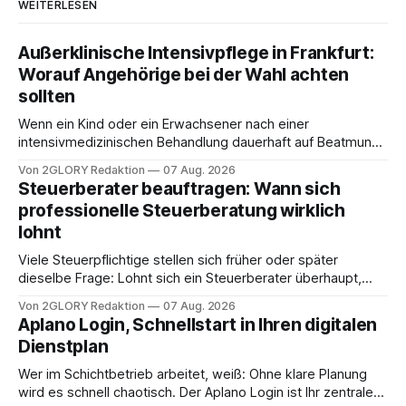
WEITERLESEN
Außerklinische Intensivpflege in Frankfurt:
Worauf Angehörige bei der Wahl achten
sollten
Wenn ein Kind oder ein Erwachsener nach einer
intensivmedizinischen Behandlung dauerhaft auf Beatmung
oder eine engmaschige pflegerische Versorgung
Von 2GLORY Redaktion
07 Aug. 2026
angewiesen ist, stellt sich für Familien eine schwierige
Steuerberater beauftragen: Wann sich
Frage: Muss die Versorgung dauerhaft in der Klinik bleiben –
professionelle Steuerberatung wirklich
oder ist ein Leben zu Hause möglich? Die außerklinische
lohnt
Intensivpflege bietet genau diese Alternative: Sie
Viele Steuerpflichtige stellen sich früher oder später
dieselbe Frage: Lohnt sich ein Steuerberater überhaupt,
oder lässt sich die Steuererklärung auch in Eigenregie
Von 2GLORY Redaktion
07 Aug. 2026
erledigen? Die kurze Antwort: Bei einfachen
Aplano Login, Schnellstart in Ihren digitalen
Einkommensverhältnissen reicht häufig eine Steuersoftware
Dienstplan
aus – sobald jedoch mehrere Einkunftsarten
zusammentreffen oder größere finanzielle Veränderungen
Wer im Schichtbetrieb arbeitet, weiß: Ohne klare Planung
anstehen, zahlt sich professionelle Unterstützung meist
wird es schnell chaotisch. Der Aplano Login ist Ihr zentraler
aus.