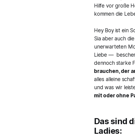
Hilfe vor große 
kommen die Leben
Hey Boy
ist ein S
Sia aber auch di
unerwarteten Mom
Liebe — beschere
dennoch starke 
brauchen, der a
alles alleine sch
und was wir leist
mit oder ohne Pa
Das sind d
Ladies: