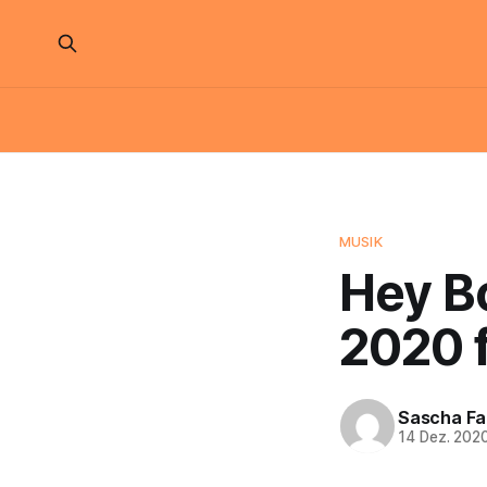
MUSIK
Hey B
2020 f
Sascha Fa
14 Dez. 202