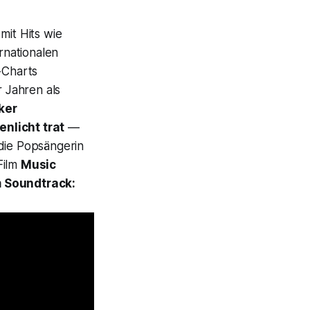
mit Hits wie
rnationalen
-Charts
r Jahren als
ker
enlicht trat
—
 die Popsängerin
Film
Music
 Soundtrack: