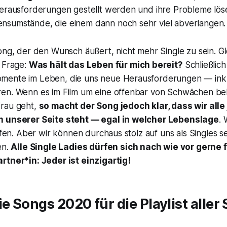
Herausforderungen gestellt werden und ihre Probleme lö
sumstände, die einem dann noch sehr viel abverlangen.
ong, der den Wunsch äußert, nicht mehr Single zu sein. Glei
e Frage:
Was hält das Leben für mich bereit?
Schließlich
ente im Leben, die uns neue Herausforderungen — inkl
n. Wenn es im Film um eine offenbar von Schwächen beh
Frau geht,
so macht der Song jedoch klar, dass wir all
n unserer Seite steht — egal in welcher Lebenslage
. 
affen. Aber wir können durchaus stolz auf uns als Singles s
en.
Alle Single Ladies dürfen sich nach wie vor gerne 
rtner*in: Jeder ist einzigartig!
ie Songs 2020 für die Playlist aller 