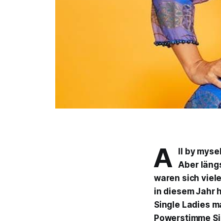
A
ll by myse
Aber längs
waren sich viel
in diesem Jahr 
Single Ladies m
Powerstimme Sia 