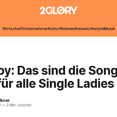
Wirtschaft
Unternehmer
Kultur
Wohnen
Reisen
Lifestyle
Musik
oy: Das sind die Son
ür alle Single Ladies
lkner
0
—
2 Min. Lesezeit