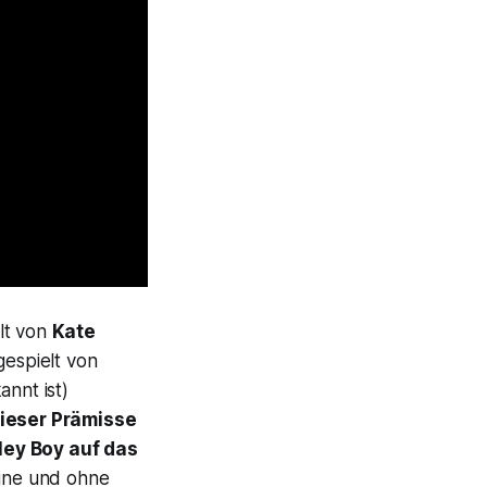
lt von
Kate
gespielt von
annt ist)
dieser Prämisse
Hey Boy
auf das
leine und ohne