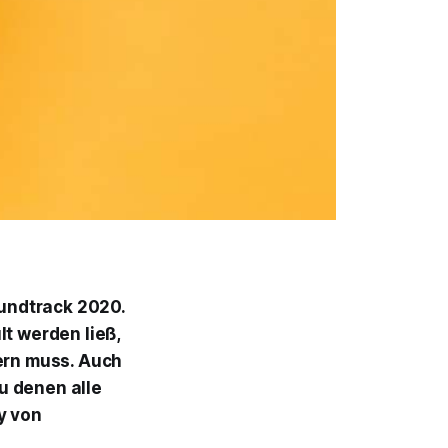
oundtrack 2020.
lt werden ließ,
iern muss. Auch
u denen alle
y
von