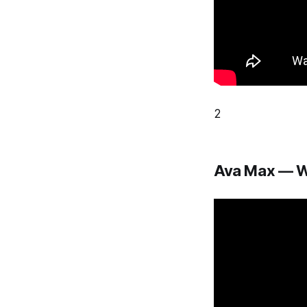
2
Ava Max — W