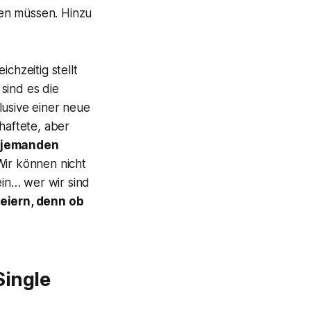
sen müssen. Hinzu
chzeitig stellt
 sind es die
usive einer neue
aftete, aber
e jemanden
Wir können nicht
ein… wer wir sind
feiern, denn ob
Single