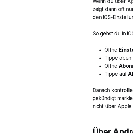
Wenn du über App
zeigt dann oft n
den iOS-Einstellu
So gehst du in iO
Öffne
Einst
Tippe oben 
Öffne
Abon
Tippe auf
A
Danach kontrollie
gekündigt markier
nicht über Apple
Über Andr