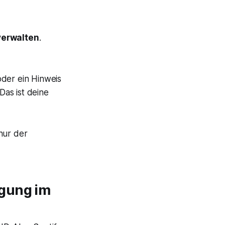
verwalten
.
oder ein Hinweis
Das ist deine
nur der
igung im