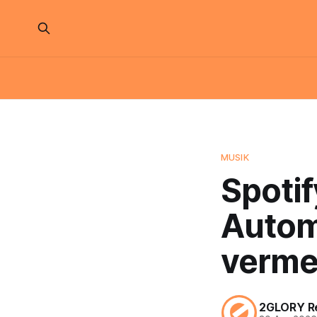
MUSIK
Spoti
Autom
verme
2GLORY R