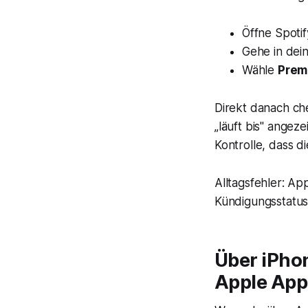
Öffne Spoti
Gehe in dei
Wähle
Prem
Direkt danach ch
„läuft bis" angez
Kontrolle, dass d
Alltagsfehler: Ap
Kündigungsstatus 
Über iPho
Apple App