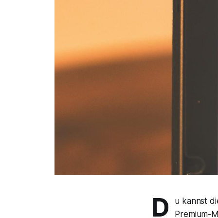
D
u kannst d
Premium-Mit