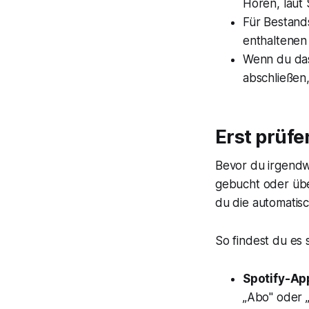
Hören, laut
Für Bestand
enthaltenen
Wenn du das
abschließen,
Erst prüfe
Bevor du irgendwa
gebucht oder übe
du die automatis
So findest du es 
Spotify-Ap
„Abo" oder „