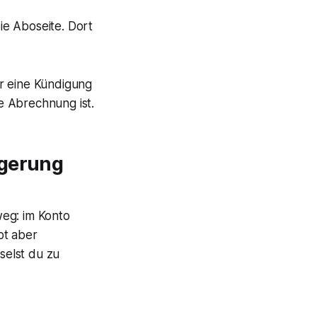
ie Aboseite. Dort
ir eine Kündigung
ie Abrechnung ist.
ngerung
weg: im Konto
bt aber
selst du zu