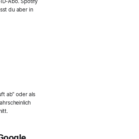
ID-Abo. Spotify
sst du aber in
ft ab" oder als
ahrscheinlich
tt.
Google