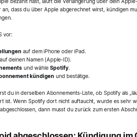
le bezahlt hast, läuft die Verlängerung über dein Apple-
ur an, dass du über Apple abgerechnet wirst, kündigen mu
ngen.
S vor:
ellungen
auf dem iPhone oder iPad.
auf deinen Namen (Apple-ID).
nements
und wähle
Spotify
.
bonnement kündigen
und bestätige.
rst du in derselben Abonnements-Liste, ob Spotify als „läu
t ist. Wenn Spotify dort nicht auftaucht, wurde es sehr w
 abgeschlossen, dann musst du zurück zum ersten Abschni
oid abgeschlossen: Kündigung im 