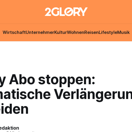
Wirtschaft
Unternehmer
Kultur
Wohnen
Reisen
Lifestyle
Musik
fy Abo stoppen:
atische Verlängeru
iden
edaktion