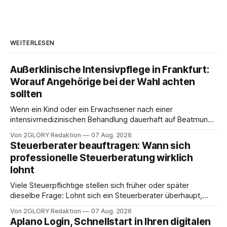
WEITERLESEN
Außerklinische Intensivpflege in Frankfurt:
Worauf Angehörige bei der Wahl achten
sollten
Wenn ein Kind oder ein Erwachsener nach einer
intensivmedizinischen Behandlung dauerhaft auf Beatmung
oder eine engmaschige pflegerische Versorgung
Von 2GLORY Redaktion
07 Aug. 2026
angewiesen ist, stellt sich für Familien eine schwierige
Steuerberater beauftragen: Wann sich
Frage: Muss die Versorgung dauerhaft in der Klinik bleiben –
professionelle Steuerberatung wirklich
oder ist ein Leben zu Hause möglich? Die außerklinische
lohnt
Intensivpflege bietet genau diese Alternative: Sie
Viele Steuerpflichtige stellen sich früher oder später
dieselbe Frage: Lohnt sich ein Steuerberater überhaupt,
oder lässt sich die Steuererklärung auch in Eigenregie
Von 2GLORY Redaktion
07 Aug. 2026
erledigen? Die kurze Antwort: Bei einfachen
Aplano Login, Schnellstart in Ihren digitalen
Einkommensverhältnissen reicht häufig eine Steuersoftware