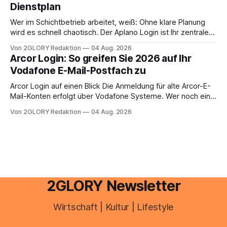
Dienstplan
aus – sobald jedoch mehrere Einkunftsarten
zusammentreffen oder größere finanzielle Veränderungen
Wer im Schichtbetrieb arbeitet, weiß: Ohne klare Planung
anstehen, zahlt sich professionelle Unterstützung meist
wird es schnell chaotisch. Der Aplano Login ist Ihr zentraler
aus.
Zugangspunkt, um dienstpläne, zeiterfassung,
Von 2GLORY Redaktion
04 Aug. 2026
abwesenheiten und die gesamte kommunikation rund um
Arcor Login: So greifen Sie 2026 auf Ihr
Ihr personal digital zu organisieren. In diesem Leitfaden
Vodafone E-Mail-Postfach zu
erfahren Sie alles, was Sie für einen reibungslosen Einstieg
brauchen, von der Registrierung
Arcor Login auf einen Blick Die Anmeldung für alte Arcor-E-
Mail-Konten erfolgt über Vodafone Systeme. Wer noch eine
e mail adresse mit der Endung @arcor.de oder @arcor.net
Von 2GLORY Redaktion
04 Aug. 2026
besitzt, loggt sich heute über das Vodafone E-Mail & Cloud
Portal ein. Der klassische Arcor Login über mail.
2GLORY Newsletter
Wirtschaft | Kultur | Lifestyle