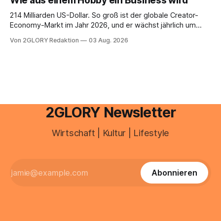
Wie aus einem Hobby ein Business wird
Umwelteinflüsse: Sie wirkt müde, spannt oder neigt zu
Unreinheiten. Professionelle
214 Milliarden US-Dollar. So groß ist der globale Creator-
Economy-Markt im Jahr 2026, und er wächst jährlich um
mehr als 22 Prozent. Was lange als Nischenphänomen galt,
Von 2GLORY Redaktion
03 Aug. 2026
ist längst ein ernstzunehmender Wirtschaftszweig. Weltweit
sind über 200 Millionen Menschen als Creator aktiv, allein in
Deutschland geht der Markt in
2GLORY Newsletter
Wirtschaft | Kultur | Lifestyle
Abonnieren