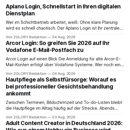
Aplano Login, Schnellstart in Ihren digitalen
Dienstplan
Wer im Schichtbetrieb arbeitet, weiß: Ohne klare Planung
wird es schnell chaotisch. Der Aplano Login ist Ihr zentraler
Zugangspunkt, um dienstpläne, zeiterfassung,
Von 2GLORY Redaktion
04 Aug. 2026
abwesenheiten und die gesamte kommunikation rund um
Arcor Login: So greifen Sie 2026 auf Ihr
Ihr personal digital zu organisieren. In diesem Leitfaden
Vodafone E-Mail-Postfach zu
erfahren Sie alles, was Sie für einen reibungslosen Einstieg
brauchen, von der Registrierung
Arcor Login auf einen Blick Die Anmeldung für alte Arcor-E-
Mail-Konten erfolgt über Vodafone Systeme. Wer noch eine
e mail adresse mit der Endung @arcor.de oder @arcor.net
Von 2GLORY Redaktion
04 Aug. 2026
besitzt, loggt sich heute über das Vodafone E-Mail & Cloud
Hautpflege als Selbstfürsorge: Worauf es
Portal ein. Der klassische Arcor Login über mail.
bei professioneller Gesichtsbehandlung
ankommt
Zwischen Terminen, Bildschirmzeit und To-do-Listen bleibt
die Hautpflege im Alltag häufig auf der Strecke. Abends
schnell abschminken, morgens eine Creme aus der
Von 2GLORY Redaktion
03 Aug. 2026
Drogerie – mehr ist zeitlich oft nicht drin. Dabei reagiert die
Adult Content Creator in Deutschland 2026:
Haut empfindlich auf Stress, Schlafmangel und