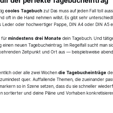
 dir der perfekte Tagebucheintrag
tig
cooles
Tagebuch
zu! Das muss auf jeden Fall toll aus
d oft in die Hand nehmen willst. Es gibt sehr unterschied
s Leder oder hochwertiger Pappe, DIN A4 oder DIN A5 et
 für
mindestens
drei
Monate
dein Tagebuch. Und tätig
 einen neuen Tagebucheintrag. Im Regelfall sucht man sic
kehrenden Zeitpunkt und Ort aus — beispielsweise abend
tlich oder alle zwei Wochen
die
Tagebucheinträge
de
zumindest quer. Auffallende Themen, die zueinander pas
markern so in Szene setzen, dass du sie schneller wiederf
sortierter und deine Pläne und Vorhaben konkretisiere