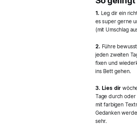
So gelingt
1.
Leg dir ein rich
es super gerne un
(mit Umschlag au
2.
Führe bewusst
jeden zweiten Tag
fixen und wieder
ins Bett gehen.
3.
Lies
dir
wöchen
Tage durch oder 
mit farbigen Text
Gedanken werden 
sehr.