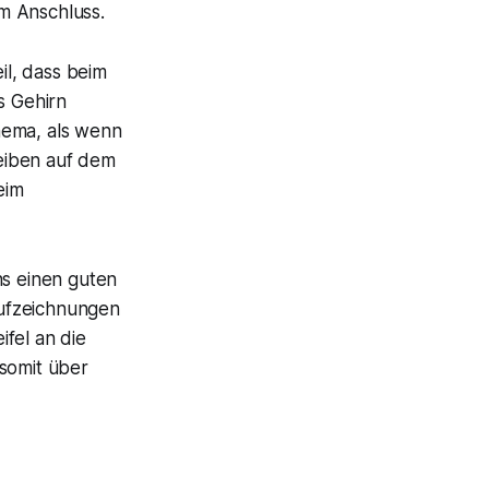
m Anschluss.
l, dass beim
s Gehirn
ema, als wenn
eiben auf dem
eim
s einen guten
Aufzeichnungen
fel an die
 somit über