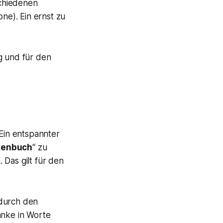
schiedenen
e). Ein ernst zu
g und für den
 Ein entspannter
kenbuch
“ zu
 Das gilt für den
 durch den
nke in Worte