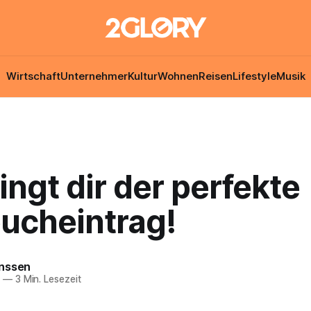
Wirtschaft
Unternehmer
Kultur
Wohnen
Reisen
Lifestyle
Musik
ingt dir der perfekte
ucheintrag!
nssen
0
—
3 Min. Lesezeit