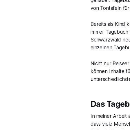
genauer. Tagebüc
von Tontafeln für 
Bereits als Kind
immer Tagebuch f
Schwarzwald neue
einzelnen Tagebu
Nicht nur Reisee
können Inhalte fü
unterschiedlichst
Das Tagebu
In meiner Arbeit 
dass viele Mensch