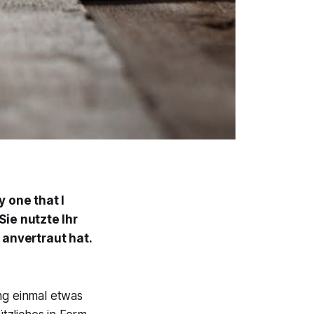
y one that I
ie nutzte Ihr
anvertraut hat.
ng einmal etwas