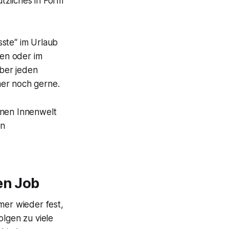
tzliches in Form
sste“ im Urlaub
en oder im
ber jeden
mer noch gerne.
enen Innenwelt
en
en Job
mer wieder fest,
olgen zu viele