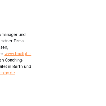
sikmanager und
t seiner Firma
ösen,
ter
www.limelight-
en Coaching-
tet in Berlin und
ching.de