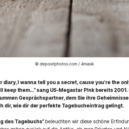
© depositphotos.com / 4masik
r diary, I wanna tell you a secret, cause you’re the onl
ll keep them…“
sang US-Megastar P!nk bereits 2001. S
ummen Gesprächspartner, dem Sie ihre Geheimnisse 
h dir, wie dir der perfekte Tagebucheintrag gelingt.
ag des Tagebuchs“
beleuchten wir diese schöne Erfindu