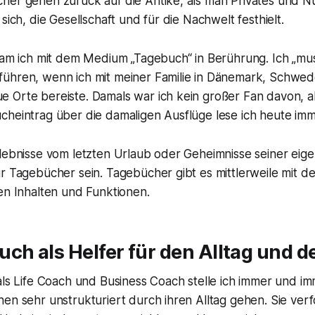
her gehen zurück auf die Antike, als man Privates und Nü
sich, die Gesellschaft und für die Nachwelt festhielt.
 kam ich mit dem Medium „Tagebuch“ in Berührung. Ich „mu
ühren, wenn ich mit meiner Familie in Dänemark, Schwed
 Orte bereiste. Damals war ich kein großer Fan davon, a
cheintrag über die damaligen Ausflüge lese ich heute im
rlebnisse vom letzten Urlaub oder Geheimnisse seiner eig
r Tagebücher sein. Tagebücher gibt es mittlerweile mit d
en Inhalten und Funktionen.
ch als Helfer für den Alltag und d
als Life Coach und Business Coach stelle ich immer und im
en sehr unstrukturiert durch ihren Alltag gehen. Sie verf