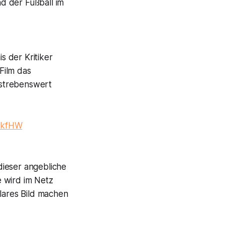
nd der Fußball im
 der Kritiker
 Film das
rstrebenswert
TOkfHW
dieser angebliche
e wird im Netz
klares Bild machen