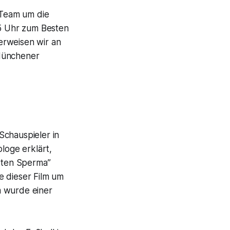
Team um die
5 Uhr zum Besten
erweisen wir an
 Münchener
Schauspieler in
loge erklärt,
rten Sperma”
e dieser Film um
m wurde einer