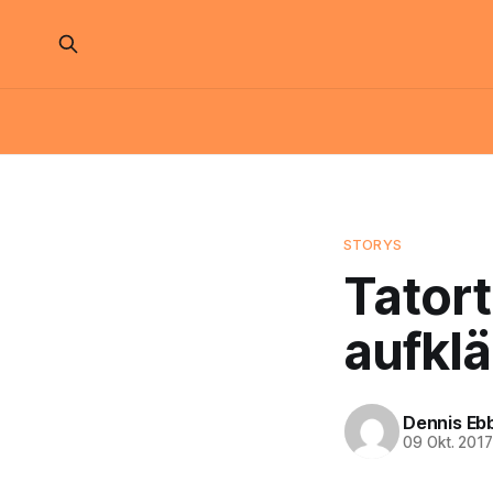
STORYS
Tatort
aufkl
Dennis Eb
09 Okt. 201