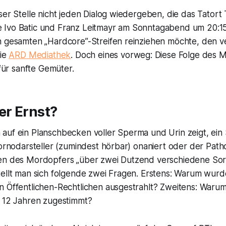
ser Stelle nicht jeden Dialog wiedergeben, die das
Tatort
 Ivo Batic und Franz Leitmayr am Sonntagabend um 20:1
n gesamten „Hardcore”-Streifen reinziehen möchte, den v
die
ARD Mediathek
. Doch eines vorweg: Diese Folge des
 für sanfte Gemüter.
er Ernst?
auf ein Planschbecken voller Sperma und Urin zeigt, ein 
Pornodarsteller (zumindest hörbar) onaniert oder der Patho
gen des Mordopfers „über zwei Dutzend verschiedene So
tellt man sich folgende zwei Fragen. Erstens: Warum wurd
n Öffentlichen-Rechtlichen ausgestrahlt? Zweitens: Waru
b 12 Jahren zugestimmt?