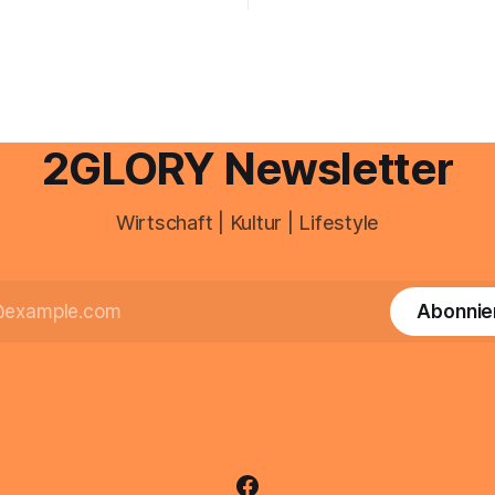
gesamte kommunikation rund 
 erledigen? Die kurze Antwort:
personal digital zu organisiere
hen Einkommensverhältnissen
diesem Leitfaden erfahren Sie
fig eine Steuersoftware aus –
Sie für einen reibungslosen Ei
och mehrere Einkunftsarten
brauchen, von der Registrieru
reffen oder größere
e Veränderungen anstehen,
professionelle Unterstützung
2GLORY Newsletter
Wirtschaft | Kultur | Lifestyle
Abonnie