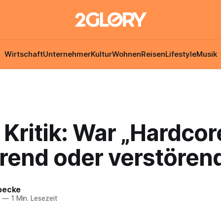
Wirtschaft
Unternehmer
Kultur
Wohnen
Reisen
Lifestyle
Musik
 Kritik: War „Hardcor
ärend oder verstören
becke
7
—
1 Min. Lesezeit