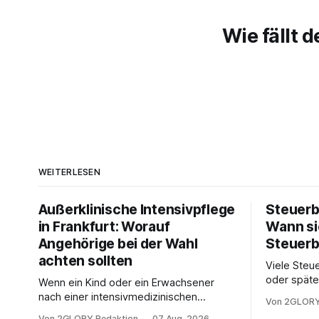
Wie fällt d
WEITERLESEN
Außerklinische Intensivpflege
Steuerb
in Frankfurt: Worauf
Wann si
Angehörige bei der Wahl
Steuerb
achten sollten
Viele Steue
oder späte
Wenn ein Kind oder ein Erwachsener
ein Steuer
nach einer intensivmedizinischen
Von 2GLORY
sich die St
Behandlung dauerhaft auf Beatmung
Von 2GLORY Redaktion
07 Aug. 2026