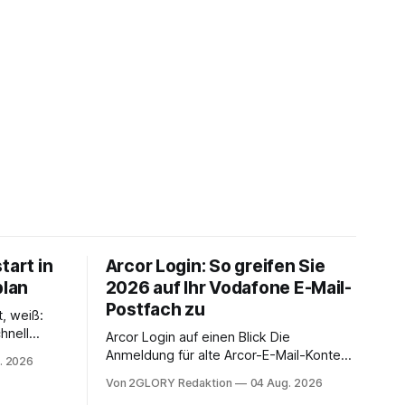
tart in
Arcor Login: So greifen Sie
plan
2026 auf Ihr Vodafone E-Mail-
Postfach zu
t, weiß:
hnell
Arcor Login auf einen Blick Die
 Ihr
Anmeldung für alte Arcor-E-Mail-Konten
. 2026
ienstpläne,
erfolgt über Vodafone Systeme. Wer
Von 2GLORY Redaktion
04 Aug. 2026
 und die
noch eine e mail adresse mit der Endung