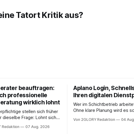
eine Tatort Kritik aus?
erater beauftragen:
Aplano Login, Schnells
ch professionelle
Ihren digitalen Dienst
eratung wirklich lohnt
Wer im Schichtbetrieb arbeite
Ohne klare Planung wird es sc
rpflichtige stellen sich früher
chaotisch. Der Aplano Login ist
r dieselbe Frage: Lohnt sich
Von 2GLORY Redaktion
04 Aug
zentraler Zugangspunkt, um d
berater überhaupt, oder lässt
 Redaktion
07 Aug. 2026
zeiterfassung, abwesenheiten
euererklärung auch in