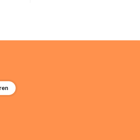
um Ihr
@arcor.de oder @arcor.net besitzt,
n. In
loggt sich heute über das Vodafone E-
 alles, was
Mail & Cloud Portal ein. Der klassische
nstieg
Arcor Login über mail.
ng
ren