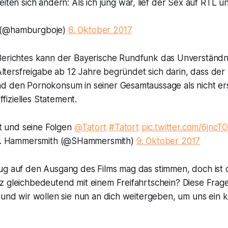
iten sich ändern: Als ich jung war, lief der Sex auf RTL u
 (@hamburgboje)
8. Oktober 2017
Berichtes kann der
Bayerische Rundfunk
das Unverständnis
e Altersfreigabe ab 12 Jahre begründet sich darin, dass der
d den Pornokonsum in seiner Gesamtaussage als nicht e
offizielles Statement.
t und seine Folgen
@Tatort
#Tatort
pic.twitter.com/6jnc
. Hammersmith (@SHammersmith)
9. Oktober 2017
ug auf den Ausgang des Films mag das stimmen, doch ist 
z gleichbedeutend mit einem Freifahrtschein? Diese Frag
 und wir wollen sie nun an dich weitergeben, um uns ein 