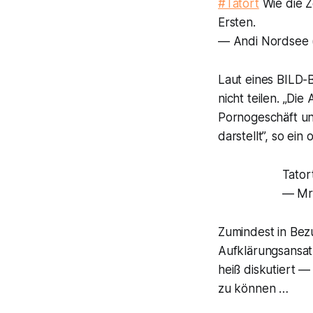
#Tatort
Wie die Ze
Ersten. ‍
— Andi Nordsee
Laut eines
BILD
-
nicht teilen. „Di
Pornogeschäft un
darstellt”, so ein 
Tator
— Mr
Zumindest in Bez
Aufklärungsansat
heiß diskutiert —
zu können …