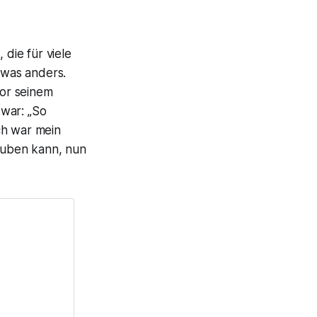
 die für viele
twas anders.
or seinem
 war: „So
ch war mein
lauben kann, nun