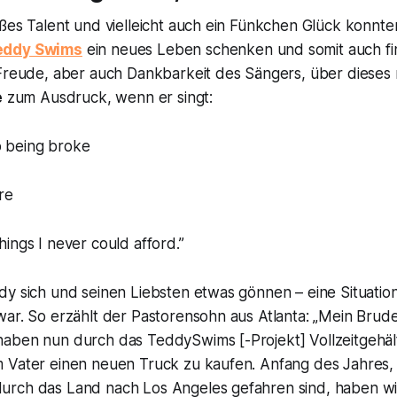
oßes Talent und vielleicht auch ein Fünkchen Glück konnt
eddy Swims
ein neues Leben schenken und somit auch fi
 Freude, aber auch Dankbarkeit des Sängers, über diese
e
zum Ausdruck, wenn er singt:
o being broke
re
things I never could afford.”
y sich und seinen Liebsten etwas gönnen – eine Situation
ar. So erzählt der Pastorensohn aus Atlanta: „
Mein Brude
aben nun durch das TeddySwims [-Projekt] Vollzeitgehälte
 Vater einen neuen Truck zu kaufen. Anfang des Jahres, 
rch das Land nach Los Angeles gefahren sind, haben wir