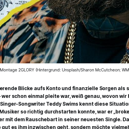
Montage 2GLORY (Hintergrund: Unsplash/Sharon McCutcheon; W
ierende Blicke aufs Konto und finanzielle Sorgen als 
– wer schon einmal pleite war, weiß genau, wovon wir
Singer-Songwriter Teddy Swims kennt diese Situation
 Musiker so richtig durchstarten konnte, war er „brok
er mit dem Rauschebart in seiner neuesten Single. Dam
 gut es ihm inzwischen geht, sondern möchte vielm