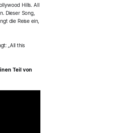
llywood Hills. All
en. Dieser Song,
gt die Reise ein,
ngt:
„All this
inen Teil von