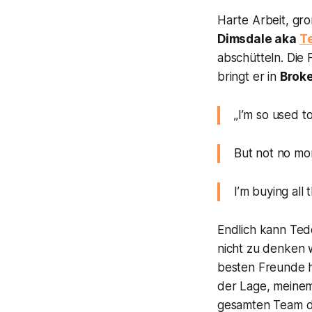
Harte Arbeit, gr
Dimsdale aka
T
abschütteln. Die
bringt er in
Brok
„I’m so used t
But not no mo
I’m buying all 
Endlich kann Tedd
nicht zu denken w
besten Freunde h
der Lage, meinem
gesamten Team du