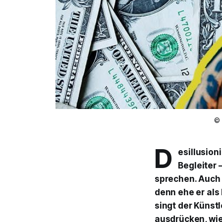
© 
D
esillusion
Begleiter 
sprechen. Auch 
denn ehe er als
singt der Künstl
ausdrücken, wie