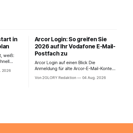
tart in
Arcor Login: So greifen Sie
plan
2026 auf Ihr Vodafone E-Mail-
Postfach zu
t, weiß:
hnell
Arcor Login auf einen Blick Die
 Ihr
Anmeldung für alte Arcor-E-Mail-Konten
. 2026
ienstpläne,
erfolgt über Vodafone Systeme. Wer
Von 2GLORY Redaktion
04 Aug. 2026
 und die
noch eine e mail adresse mit der Endung
um Ihr
@arcor.de oder @arcor.net besitzt,
n. In
loggt sich heute über das Vodafone E-
 alles, was
Mail & Cloud Portal ein. Der klassische
nstieg
Arcor Login über mail.
ng