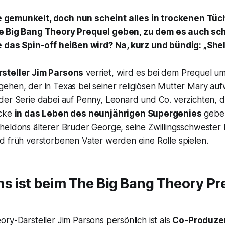
gemunkelt, doch nun scheint alles in trockenen Tüch
he Big Bang Theory Prequel geben, zu dem es auch sc
e das Spin-off heißen wird? Na, kurz und bündig: „She
steller Jim Parsons
verriet, wird es bei dem Prequel u
ehen, der in Texas bei seiner religiösen Mutter Mary au
der Serie dabei auf Penny, Leonard und Co. verzichten, d
icke
in das Leben des neunjährigen Supergenies
gebe
heldons älterer Bruder George, seine Zwillingsschwester 
d früh verstorbenen Vater werden eine Rolle spielen.
s ist beim The Big Bang Theory Pr
ry-Darsteller Jim Parsons persönlich ist als
Co-Produze