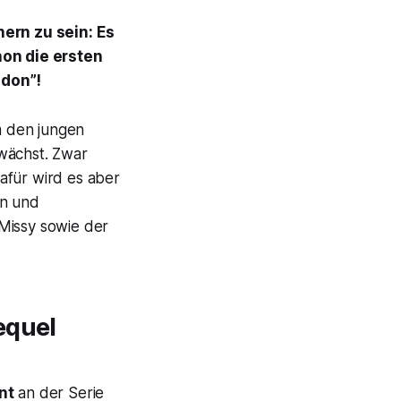
ern zu sein: Es
hon die ersten
ldon”!
m den jungen
fwächst. Zwar
afür wird es aber
n und
Missy sowie der
equel
nt
an der Serie