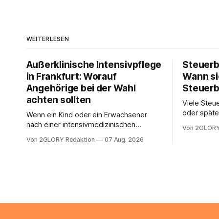
WEITERLESEN
Außerklinische Intensivpflege
Steuerb
in Frankfurt: Worauf
Wann si
Angehörige bei der Wahl
Steuerb
achten sollten
Viele Steue
oder späte
Wenn ein Kind oder ein Erwachsener
ein Steuer
nach einer intensivmedizinischen
Von 2GLORY
sich die St
Behandlung dauerhaft auf Beatmung
Von 2GLORY Redaktion
07 Aug. 2026
Eigenregie
oder eine engmaschige pflegerische
Bei einfac
Versorgung angewiesen ist, stellt sich
reicht häu
für Familien eine schwierige Frage: Muss
sobald jed
die Versorgung dauerhaft in der Klinik
zusamment
bleiben – oder ist ein Leben zu Hause
finanziell
möglich? Die außerklinische
zahlt sich 
Intensivpflege bietet genau diese
meist aus.
Alternative: Sie