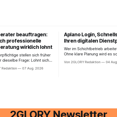
erater beauftragen:
Aplano Login, Schnells
ch professionelle
Ihren digitalen Dienst
eratung wirklich lohnt
Wer im Schichtbetrieb arbeite
Ohne klare Planung wird es sc
rpflichtige stellen sich früher
chaotisch. Der Aplano Login ist
r dieselbe Frage: Lohnt sich
Von 2GLORY Redaktion
04 Aug
zentraler Zugangspunkt, um d
berater überhaupt, oder lässt
 Redaktion
07 Aug. 2026
zeiterfassung, abwesenheiten
euererklärung auch in
gesamte kommunikation rund 
 erledigen? Die kurze Antwort:
personal digital zu organisiere
hen Einkommensverhältnissen
diesem Leitfaden erfahren Sie
fig eine Steuersoftware aus –
Sie für einen reibungslosen Ei
och mehrere Einkunftsarten
brauchen, von der Registrieru
reffen oder größere
e Veränderungen anstehen,
professionelle Unterstützung
2GLORY Newsletter