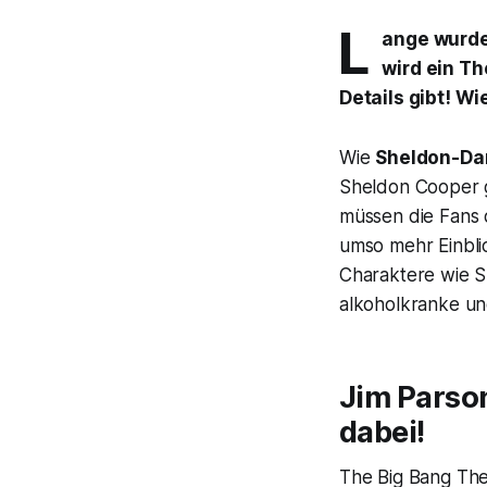
L
ange wurde 
wird ein T
Details gibt! Wi
Wie
Sheldon-Dar
Sheldon Cooper g
müssen die Fans 
umso mehr Einbl
Charaktere wie S
alkoholkranke un
Jim Parson
dabei!
The Big Bang Theo