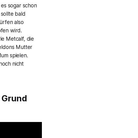
s es sogar schon
sollte bald
ürfen also
fen wird.
e Metcalf, die
heldons Mutter
Mum spielen.
noch nicht
n Grund