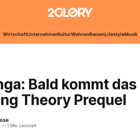
Wirtschaft
Unternehmer
Kultur
Wohnen
Reisen
Lifestyle
Musik
nga: Bald kommt das
ang Theory Prequel
Rose
7
—
1 Min. Lesezeit