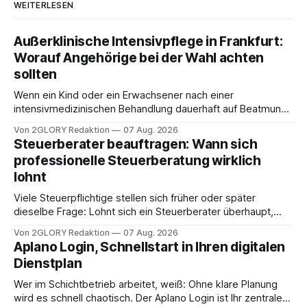
WEITERLESEN
Außerklinische Intensivpflege in Frankfurt:
Worauf Angehörige bei der Wahl achten
sollten
Wenn ein Kind oder ein Erwachsener nach einer
intensivmedizinischen Behandlung dauerhaft auf Beatmung
oder eine engmaschige pflegerische Versorgung
Von 2GLORY Redaktion
07 Aug. 2026
angewiesen ist, stellt sich für Familien eine schwierige
Steuerberater beauftragen: Wann sich
Frage: Muss die Versorgung dauerhaft in der Klinik bleiben –
professionelle Steuerberatung wirklich
oder ist ein Leben zu Hause möglich? Die außerklinische
lohnt
Intensivpflege bietet genau diese Alternative: Sie
Viele Steuerpflichtige stellen sich früher oder später
dieselbe Frage: Lohnt sich ein Steuerberater überhaupt,
oder lässt sich die Steuererklärung auch in Eigenregie
Von 2GLORY Redaktion
07 Aug. 2026
erledigen? Die kurze Antwort: Bei einfachen
Aplano Login, Schnellstart in Ihren digitalen
Einkommensverhältnissen reicht häufig eine Steuersoftware
Dienstplan
aus – sobald jedoch mehrere Einkunftsarten
zusammentreffen oder größere finanzielle Veränderungen
Wer im Schichtbetrieb arbeitet, weiß: Ohne klare Planung
anstehen, zahlt sich professionelle Unterstützung meist
wird es schnell chaotisch. Der Aplano Login ist Ihr zentraler