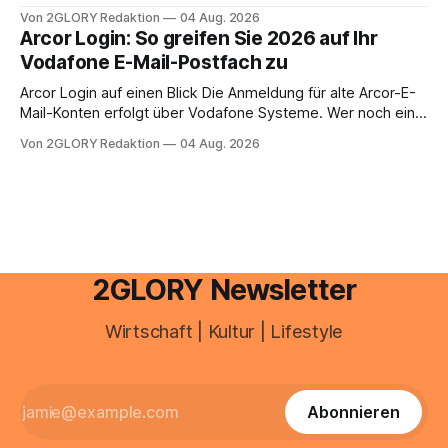
aus.
Zugangspunkt, um dienstpläne, zeiterfassung,
Von 2GLORY Redaktion
04 Aug. 2026
abwesenheiten und die gesamte kommunikation rund um
Arcor Login: So greifen Sie 2026 auf Ihr
Ihr personal digital zu organisieren. In diesem Leitfaden
Vodafone E-Mail-Postfach zu
erfahren Sie alles, was Sie für einen reibungslosen Einstieg
brauchen, von der Registrierung
Arcor Login auf einen Blick Die Anmeldung für alte Arcor-E-
Mail-Konten erfolgt über Vodafone Systeme. Wer noch eine
e mail adresse mit der Endung @arcor.de oder @arcor.net
Von 2GLORY Redaktion
04 Aug. 2026
besitzt, loggt sich heute über das Vodafone E-Mail & Cloud
Portal ein. Der klassische Arcor Login über mail.
2GLORY Newsletter
Wirtschaft | Kultur | Lifestyle
Abonnieren