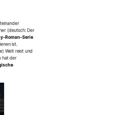
iteinander
her
(deutsch:
Der
asy-Roman-Serie
enen ist.
ve) Welt reist und
h hat der
ische