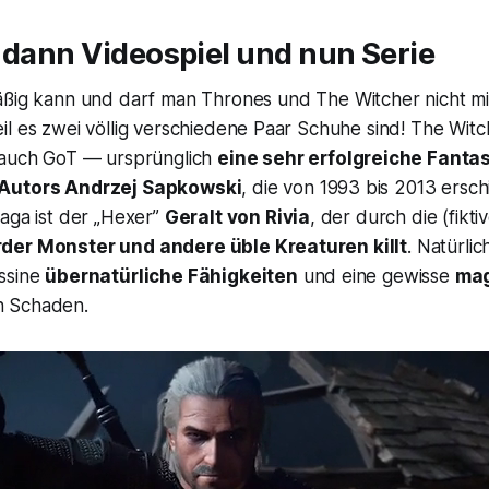
 dann Videospiel und nun Serie
äßig kann und darf man
Thrones
und
The
Witcher
nicht m
l es zwei völlig verschiedene Paar Schuhe sind!
The Witc
 auch
GoT
— ursprünglich
eine sehr erfolgreiche Fant
 Autors Andrzej Sapkowski
, die von 1993 bis 2013 erschi
aga ist der „Hexer”
Geralt von Rivia
, der durch die (fikti
der Monster und andere üble Kreaturen killt
. Natürlic
ssine
übernatürliche Fähigkeiten
und eine gewisse
mag
 Schaden.