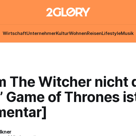
Wirtschaft
Unternehmer
Kultur
Wohnen
Reisen
Lifestyle
Musik
 The Witcher nicht 
” Game of Thrones is
entar]
lkner