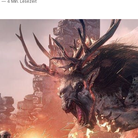
9
—
4 Min. Lesezeit