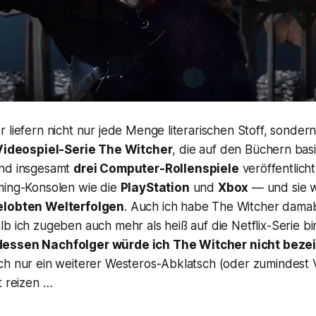
 liefern nicht nur jede Menge literarischen Stoff, sondern
Videospiel-Serie
The Witcher
, die auf den Büchern bas
ind insgesamt
drei Computer-Rollenspiele
veröffentlich
ming-Konsolen wie die
PlayStation
und
Xbox
— und sie 
elobten Welterfolgen
. Auch ich habe
The Witcher
damal
b ich zugeben auch mehr als heiß auf die Netflix-Serie bi
dessen Nachfolger würde ich
The Witcher
nicht beze
ch nur ein weiterer Westeros-Abklatsch (oder zumindest
t reizen …