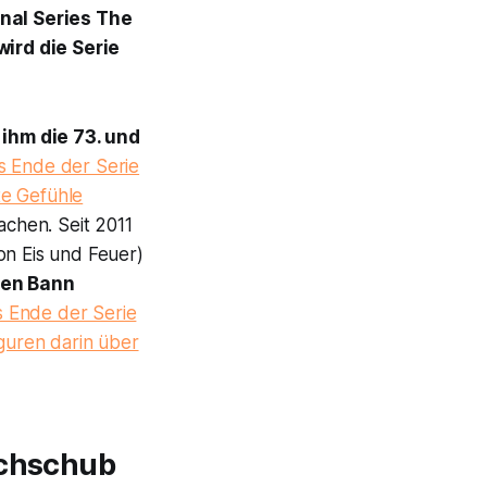
inal Series
The
ird die Serie
 ihm die 73. und
s Ende der Serie
te Gefühle
achen. Seit 2011
on Eis und Feuer
)
ren Bann
 Ende der Serie
iguren darin über
achschub