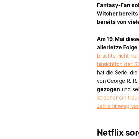
Fantasy-Fan soll
Witcher
bereits
bereits von viel
Am 19. Mai dies
allerletze Folg
brachte nicht nu
hinsichtlich der S
hat die Serie, d
von George R. R. 
gezogen
und sel
ist daher ein tra
Jahre hinweg verf
Netflix so