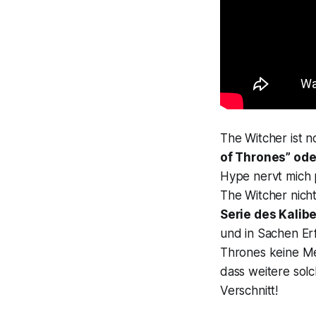
The Witcher
ist n
of Thrones
” od
Hype nervt mich 
The Witcher
nich
Serie des Kalib
und in Sachen Erf
Thrones
keine Me
dass weitere solc
Verschnitt!