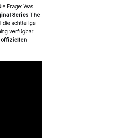
die Frage: Was
ginal Series
The
 die achtteilige
ming verfügbar
n
offiziellen