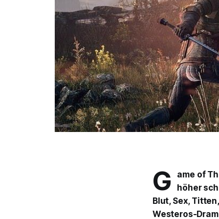
G
ame of T
höher schl
Blut, Sex, Titt
Westeros-Drama