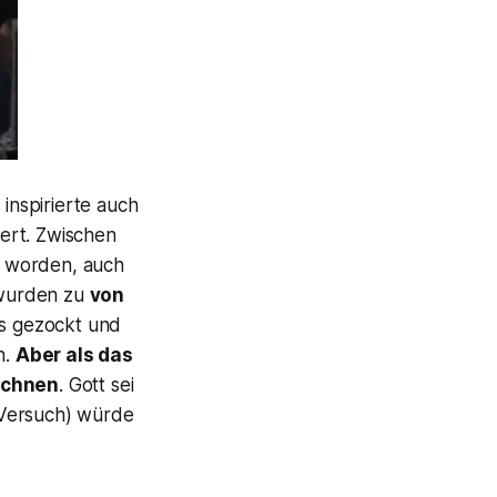
 inspirierte auch
iert. Zwischen
t worden, auch
wurden zu
von
s gezockt und
n.
Aber als das
ichnen
. Gott sei
 Versuch) würde