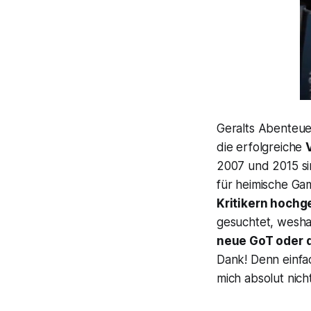
Geralts Abenteuer
die erfolgreiche
2007 und 2015 s
für heimische Ga
Kritikern hochg
gesuchtet, weshal
neue
GoT
oder 
Dank! Denn einfa
mich absolut nich