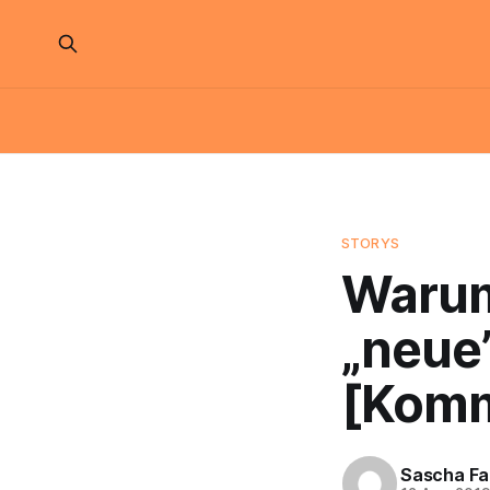
STORYS
Warum
„neue
[Komm
Sascha Fa