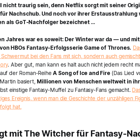
 nicht traurig sein, denn Netflix sorgt mit seiner Orig
 für Nachschub. Und noch vor ihrer Erstausstrahlung w
en als
GoT
-Nachfolger bezeichnet …
en Jahres war es soweit: Der Winter war da — und mit
e von HBOs Fantasy-Erfolgsserie
Game of Thrones
.
Da
r Schwermut bei den Fans mit sich, sondern auch gemisch
tory
. Aber gut, man kann es halt auch nicht jedem recht m
ie auf der Roman-Reihe
A Song of Ice and Fire
(
Das Lied v
Martin basiert,
Millionen von Menschen weltweit in ih
bst einstige Fantasy-Muffel zu Fantasy-Fans gemacht.
Das
uriges Ereignis, wenn man die Geschichte der unzähligen F
olgt hat.
rgt mit
The Witcher
für Fantasy-N