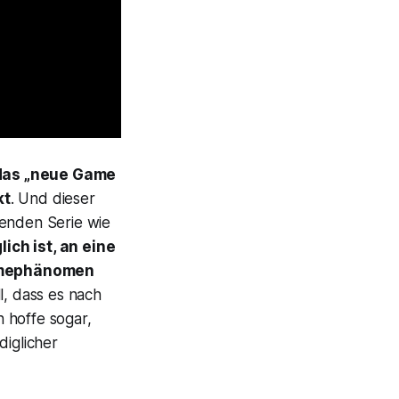
 das „neue
Game
kt
. Und dieser
henden Serie wie
ich ist, an eine
mephänomen
l, dass es nach
 hoffe sogar,
diglicher